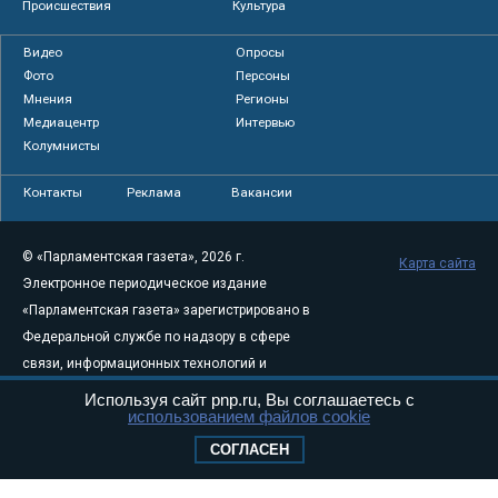
Происшествия
Культура
Видео
Опросы
Фото
Персоны
Мнения
Регионы
Медиацентр
Интервью
Колумнисты
Контакты
Реклама
Вакансии
© «Парламентская газета», 2026 г.
Карта сайта
Электронное периодическое издание
«Парламентская газета» зарегистрировано в
Федеральной службе по надзору в сфере
связи, информационных технологий и
массовых коммуникаций (Роскомнадзор) 05
Используя сайт pnp.ru, Вы соглашаетесь с
использованием файлов cookie
августа 2011 года. 18+
Свидетельство о регистрации Эл № ФС77-
СОГЛАСЕН
46097
Учредитель — АНО «Парламентская газета»