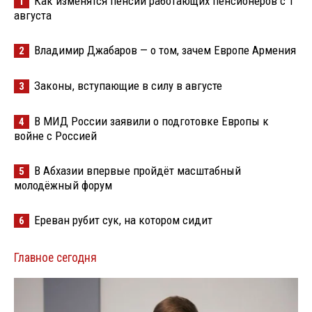
Как изменятся пенсии работающих пенсионеров с 1
1
августа
Владимир Джабаров — о том, зачем Европе Армения
2
Законы, вступающие в силу в августе
3
В МИД России заявили о подготовке Европы к
4
войне с Россией
В Абхазии впервые пройдёт масштабный
5
молодёжный форум
Ереван рубит сук, на котором сидит
6
Главное сегодня