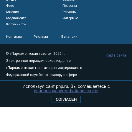
Фото
Персоны
Мнения
Регионы
Медиацентр
Интервью
Колумнисты
Контакты
Реклама
Вакансии
© «Парламентская газета», 2026 г.
Карта сайта
Электронное периодическое издание
«Парламентская газета» зарегистрировано в
Федеральной службе по надзору в сфере
связи, информационных технологий и
Используя сайт pnp.ru, Вы соглашаетесь с
массовых коммуникаций (Роскомнадзор) 05
использованием файлов cookie
августа 2011 года. 18+
СОГЛАСЕН
Свидетельство о регистрации Эл № ФС77-
46097
Учредитель — АНО «Парламентская газета»
Исполняющий обязанности главного
редактора — Абдуллаев М.Р.