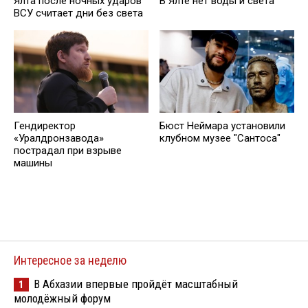
Ялта после ночных ударов
В Ялте нет воды и света
ВСУ считает дни без света
Гендиректор
Бюст Неймара установили
«Уралдронзавода»
клубном музее "Сантоса"
пострадал при взрыве
машины
Интересное за неделю
В Абхазии впервые пройдёт масштабный
1
молодёжный форум