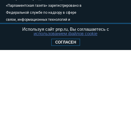
«Парламентская газета» зарегистрировано в
Федеральной службе по надзору в сфере
связи, информационных технологий и
массовых коммуникаций (Роскомнадзор) 05
Используя сайт pnp.ru, Вы соглашаетесь с
использованием файлов cookie
августа 2011 года. 18+
Свидетельство о регистрации Эл № ФС77-
СОГЛАСЕН
46097
Учредитель — АНО «Парламентская газета»
Исполняющий обязанности главного
редактора — Абдуллаев М.Р.
Тел.: +7 (495) 637–69–79 E-mail:
pg@pnp.ru
«Парламентская газета» - официальное еженедельное издание
Федерального Собрания РФ. Издается с 1997 года. Учредители
газеты - Государственная Дума и Совет Федерации РФ. Официальный
публикатор федеральных конституционных законов, федеральных
законов и актов палат Федерального Собрания. «Парламентская
газета» имеет пункты печати и представительства в десяти субъектах
федерации.
Сайт «Парламентской газеты» - это оперативные новости и
достоверная информация о принимаемых в стране законах и