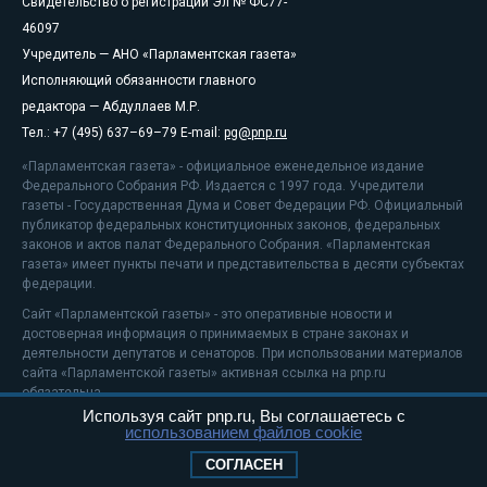
Свидетельство о регистрации Эл № ФС77-
46097
Учредитель — АНО «Парламентская газета»
Исполняющий обязанности главного
редактора — Абдуллаев М.Р.
Тел.: +7 (495) 637–69–79 E-mail:
pg@pnp.ru
«Парламентская газета» - официальное еженедельное издание
Федерального Собрания РФ. Издается с 1997 года. Учредители
газеты - Государственная Дума и Совет Федерации РФ. Официальный
публикатор федеральных конституционных законов, федеральных
законов и актов палат Федерального Собрания. «Парламентская
газета» имеет пункты печати и представительства в десяти субъектах
федерации.
Сайт «Парламентской газеты» - это оперативные новости и
достоверная информация о принимаемых в стране законах и
деятельности депутатов и сенаторов. При использовании материалов
сайта «Парламентской газеты» активная ссылка на pnp.ru
обязательна.
Используя сайт pnp.ru, Вы соглашаетесь с
На информационном ресурсе применяются
рекомендательные
использованием файлов cookie
технологии
Положение о защите персональных данных
СОГЛАСЕН