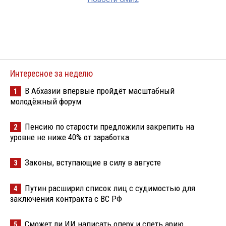
Интересное за неделю
В Абхазии впервые пройдёт масштабный
1
молодёжный форум
Пенсию по старости предложили закрепить на
2
уровне не ниже 40% от заработка
Законы, вступающие в силу в августе
3
Путин расширил список лиц с судимостью для
4
заключения контракта с ВС РФ
Сможет ли ИИ написать оперу и спеть арию
5