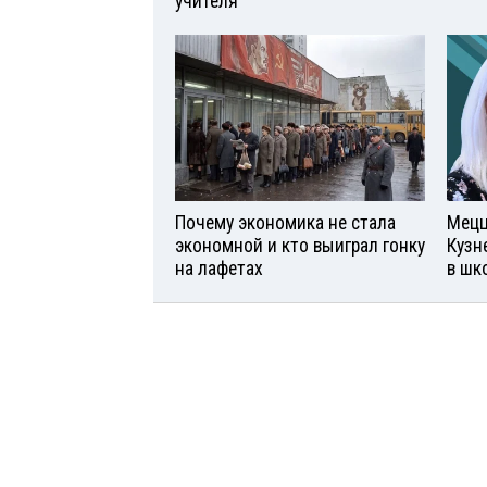
учителя
Почему экономика не стала
Мецц
экономной и кто выиграл гонку
Кузн
на лафетах
в шк