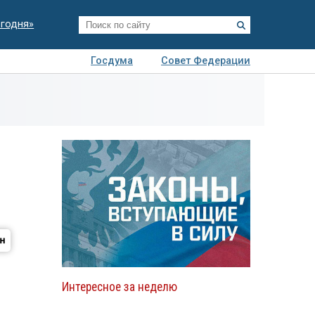
егодня»
Госдума
Совет Федерации
я
Авто
Недвижимость
Технологии
иза
Интересное за неделю