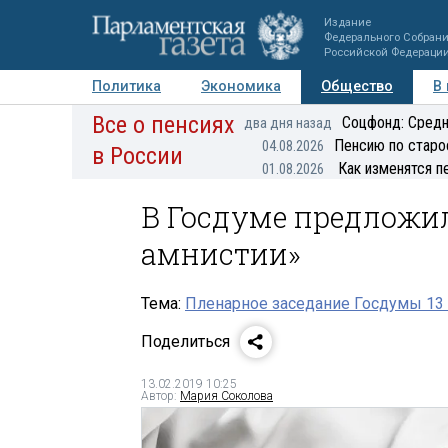
Издание
Федерального Собран
Российской Федераци
Политика
Экономика
Общество
В
Все о пенсиях
Фото
Авторы
Персоны
Мнения
Регионы
Соцфонд: Средн
два дня назад
Пенсию по старо
04.08.2026
в России
Как изменятся п
01.08.2026
В Госдуме предложи
амнистии»
Тема:
Пленарное заседание Госдумы 13
Поделиться
13.02.2019 10:25
Автор:
Мария Соколова