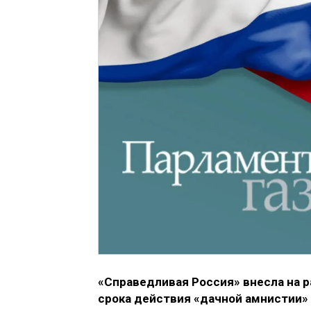
«Справедливая Россия» внесла на 
срока действия «дачной амнистии» 