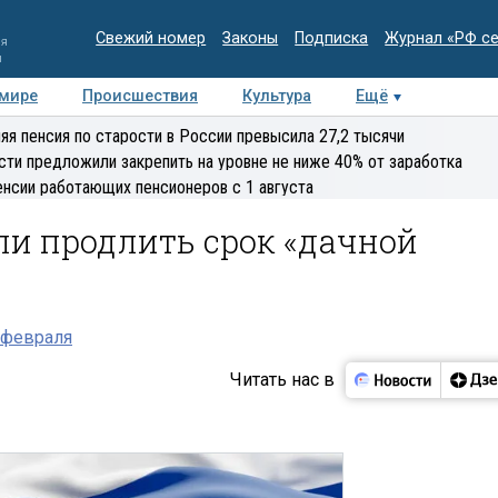
Свежий номер
Законы
Подписка
Журнал «РФ с
ия
и
 мире
Происшествия
Культура
Ещё
Медиацентр
Интервью
Колумнисты
Делова
яя пенсия по старости в России превысила 27,2 тысячи
эксперт
сти предложили закрепить на уровне не ниже 40% от заработка
енсии работающих пенсионеров с 1 августа
ли продлить срок «дачной
 февраля
Читать нас в