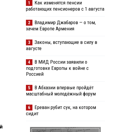
Как изменятся пенсии
1
работающих пенсионеров с 1 августа
Владимир Джабаров — о том,
2
зачем Европе Армения
Законы, вступающие в силу в
3
августе
В МИД России заявили о
4
подготовке Европы к войне с
Россией
В Абхазии впервые пройдёт
5
масштабный молодёжный форум
Ереван рубит сук, на котором
6
сидит
й