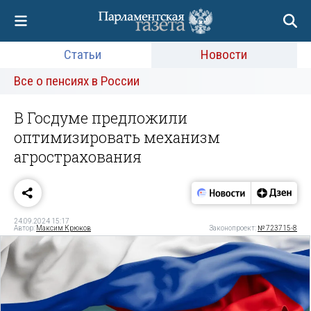
Статьи
Новости
Все о пенсиях в России
В Госдуме предложили
оптимизировать механизм
агрострахования
24.09.2024 15:17
Автор:
Максим Крюков
Законопроект:
№ 723715-8