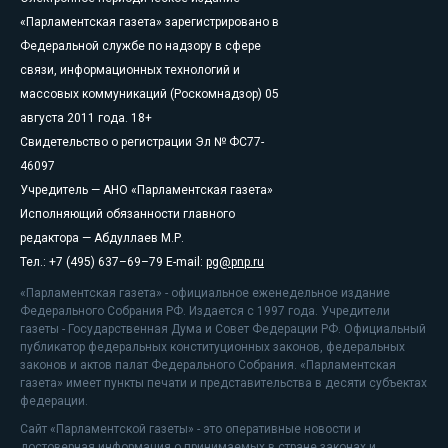
«Парламентская газета» зарегистрировано в
Федеральной службе по надзору в сфере
связи, информационных технологий и
массовых коммуникаций (Роскомнадзор) 05
августа 2011 года. 18+
Свидетельство о регистрации Эл № ФС77-
46097
Учредитель — АНО «Парламентская газета»
Исполняющий обязанности главного
редактора — Абдуллаев М.Р.
Тел.: +7 (495) 637–69–79 E-mail:
pg@pnp.ru
«Парламентская газета» - официальное еженедельное издание
Федерального Собрания РФ. Издается с 1997 года. Учредители
газеты - Государственная Дума и Совет Федерации РФ. Официальный
публикатор федеральных конституционных законов, федеральных
законов и актов палат Федерального Собрания. «Парламентская
газета» имеет пункты печати и представительства в десяти субъектах
федерации.
Сайт «Парламентской газеты» - это оперативные новости и
достоверная информация о принимаемых в стране законах и