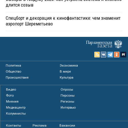
длится созыв
Спецборт и декорация к кинофантастике: чем знаменит
аэропорт Шереметьево
Политика
Экономика
Общество
В мире
Происшествия
Культура
Видео
Опросы
Фото
Персоны
Мнения
Регионы
Медиацентр
Интервью
Колумнисты
Контакты
Реклама
Вакансии