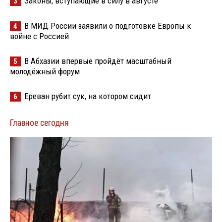
Законы, вступающие в силу в августе
3
В МИД России заявили о подготовке Европы к
4
войне с Россией
В Абхазии впервые пройдёт масштабный
5
молодёжный форум
Ереван рубит сук, на котором сидит
6
Главное сегодня