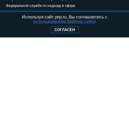
Федеральной службе по надзору в сфере
связи, информационных технологий и
Используя сайт pnp.ru, Вы соглашаетесь с
массовых коммуникаций (Роскомнадзор) 05
использованием файлов cookie
августа 2011 года. 18+
СОГЛАСЕН
Свидетельство о регистрации Эл № ФС77-
46097
Учредитель — АНО «Парламентская газета»
Исполняющий обязанности главного
редактора — Абдуллаев М.Р.
Тел.: +7 (495) 637–69–79 E-mail:
pg@pnp.ru
«Парламентская газета» - официальное еженедельное издание
Федерального Собрания РФ. Издается с 1997 года. Учредители
газеты - Государственная Дума и Совет Федерации РФ. Официальный
публикатор федеральных конституционных законов, федеральных
законов и актов палат Федерального Собрания. «Парламентская
газета» имеет пункты печати и представительства в десяти субъектах
федерации.
Сайт «Парламентской газеты» - это оперативные новости и
достоверная информация о принимаемых в стране законах и
деятельности депутатов и сенаторов. При использовании материалов