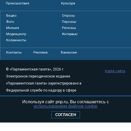
Происшествия
Культура
Видео
Опросы
Фото
Персоны
Мнения
Регионы
Медиацентр
Интервью
Колумнисты
Контакты
Реклама
Вакансии
© «Парламентская газета», 2026 г.
Карта сайта
Электронное периодическое издание
«Парламентская газета» зарегистрировано в
Федеральной службе по надзору в сфере
связи, информационных технологий и
Используя сайт pnp.ru, Вы соглашаетесь с
массовых коммуникаций (Роскомнадзор) 05
использованием файлов cookie
августа 2011 года. 18+
СОГЛАСЕН
Свидетельство о регистрации Эл № ФС77-
46097