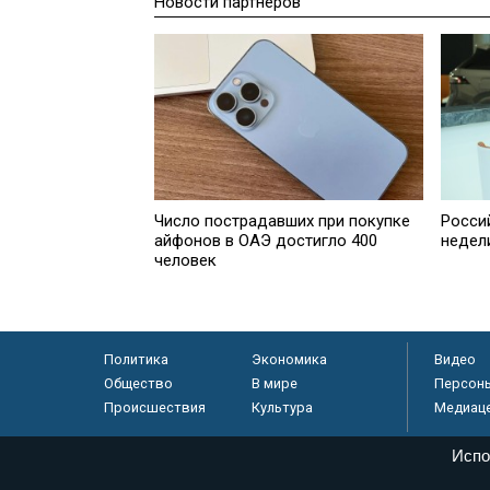
Новости партнеров
Число пострадавших при покупке
Росси
айфонов в ОАЭ достигло 400
недел
человек
Политика
Экономика
Видео
Общество
В мире
Персон
Происшествия
Культура
Медиац
Испо
© «Парламентская газета», 2026 г.