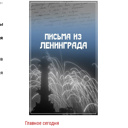
а»
мы
ия
 в
ия
Главное сегодня