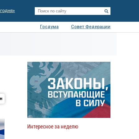
егодня»
Госдума
Совет Федерации
я
Авто
Недвижимость
Технологии
иза
Интересное за неделю