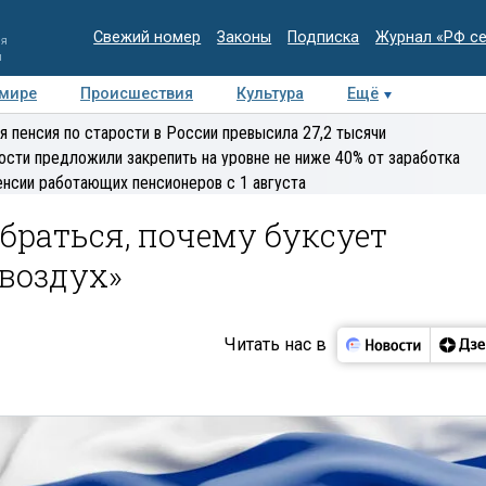
Свежий номер
Законы
Подписка
Журнал «РФ с
ия
и
 мире
Происшествия
Культура
Ещё
Медиацентр
Интервью
Колумнисты
Делова
я пенсия по старости в России превысила 27,2 тысячи
эксперт
ости предложили закрепить на уровне не ниже 40% от заработка
енсии работающих пенсионеров с 1 августа
обраться, почему буксует
воздух»
Читать нас в