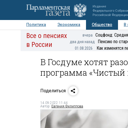
Издание
Федерального Собран
Российской Федераци
Политика
Экономика
Общество
В
Все о пенсиях
Фото
Авторы
Персоны
Мнения
Регионы
Соцфонд: Средня
вчера
Пенсию по стар
два дня назад
в России
Как изменятся п
01.08.2026
В Госдуме хотят раз
программа «Чистый 
Поделиться
14.09.2022 11:44
Автор:
Евгения Филиппова