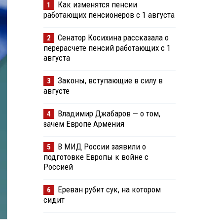
Как изменятся пенсии
1
работающих пенсионеров с 1 августа
Сенатор Косихина рассказала о
2
перерасчете пенсий работающих с 1
августа
Законы, вступающие в силу в
3
августе
Владимир Джабаров — о том,
4
зачем Европе Армения
В МИД России заявили о
5
подготовке Европы к войне с
Россией
Ереван рубит сук, на котором
6
сидит