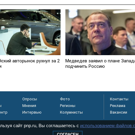
йский авторынок рухнул за 2
Медведев заявил о плане Запад
и
подчинить Россию
Опросы
Фото
Контакты
ы
Мнения
Регионы
Реклама
ентр
Интервью
Колумнисты
Вакансии
льзуя сайт pnp.ru, Вы соглашаетесь с
использованием файлов c
СОГЛАСЕН