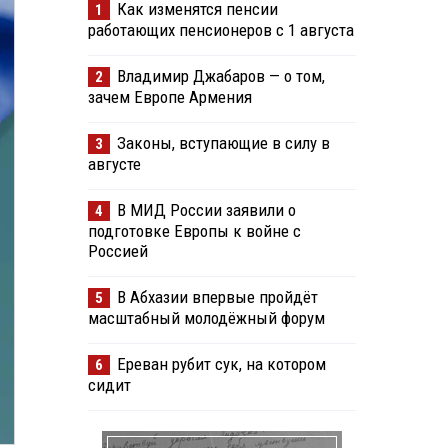
Как изменятся пенсии
1
работающих пенсионеров с 1 августа
Владимир Джабаров — о том,
2
зачем Европе Армения
Законы, вступающие в силу в
3
августе
В МИД России заявили о
4
подготовке Европы к войне с
Россией
В Абхазии впервые пройдёт
5
масштабный молодёжный форум
Ереван рубит сук, на котором
6
сидит