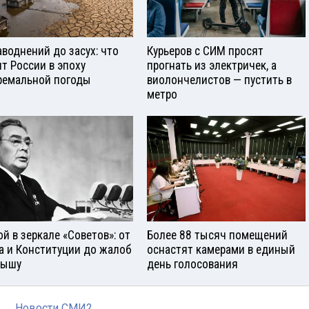
аводнений до засух: что
Курьеров с СИМ просят
ит России в эпоху
прогнать из электричек, а
ремальной погоды
виолончелистов — пустить в
метро
ой в зеркале «Советов»: от
Более 88 тысяч помещений
а и Конституции до жалоб
оснастят камерами в единый
рышу
день голосования
Новости СМИ2