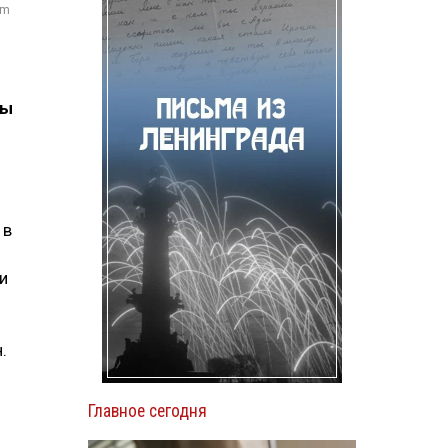
om
ты
 в
и
н.
Главное сегодня