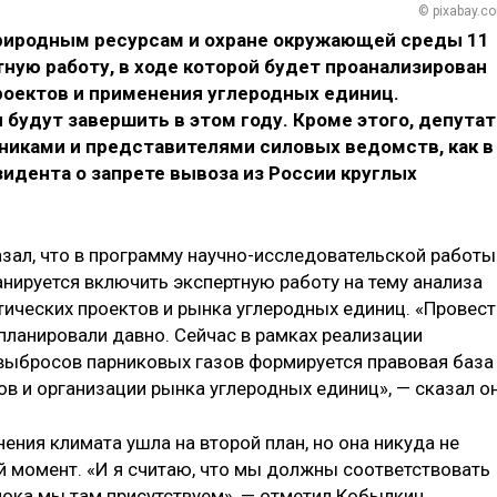
© pixabay.c
природным ресурсам и охране окружающей среды 11
ную работу, в ходе которой будет проанализирован
оектов и применения углеродных единиц.
будут завершить в этом году. Кроме этого, депута
никами и представителями силовых ведомств, как в
идента о запрете вывоза из России круглых
зал, что в программу научно-исследовательской работы
анируется включить экспертную работу на тему анализа
ических проектов и рынка углеродных единиц. «Провест
планировали давно. Сейчас в рамках реализации
выбросов парниковых газов формируется правовая база
в и организации рынка углеродных единиц», — сказал о
ения климата ушла на второй план, но она никуда не
й момент. «И я считаю, что мы должны соответствовать
ока мы там присутствуем», — отметил Кобылкин.