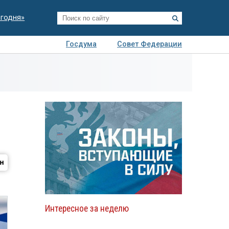
егодня»
Госдума
Совет Федерации
я
Авто
Недвижимость
Технологии
иза
Интересное за неделю