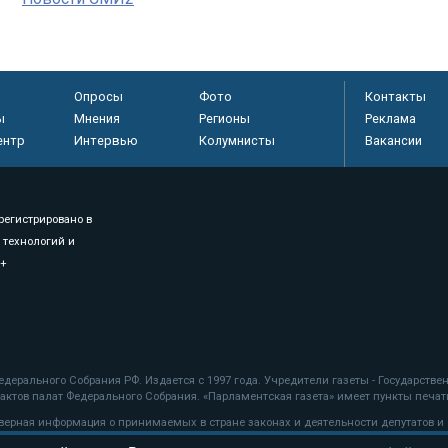
Опросы
Фото
Контакты
ы
Мнения
Регионы
Реклама
ентр
Интервью
Колумнисты
Вакансии
регистрировано в
 технологий и
8+
.
дерального Собрания РФ. Издается с 1997 года. Учредители газеты - Государств
ктов палат Федерального Собрания. «Парламентская газета» имеет пункты печати
оверная информация о принимаемых в стране законах и деятельности депутатов и