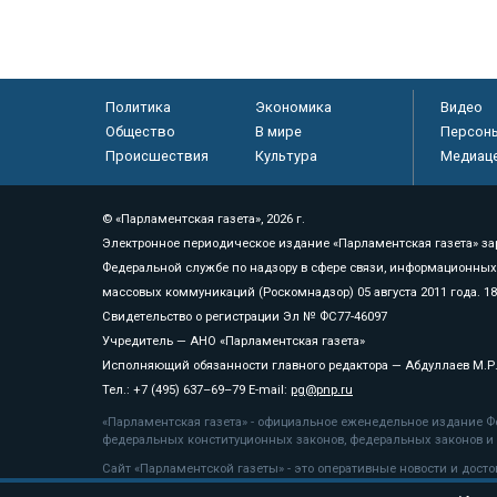
Политика
Экономика
Видео
Общество
В мире
Персон
Происшествия
Культура
Медиац
© «Парламентская газета», 2026 г.
Электронное периодическое издание «Парламентская газета» за
Федеральной службе по надзору в сфере связи, информационных
массовых коммуникаций (Роскомнадзор) 05 августа 2011 года. 1
Свидетельство о регистрации Эл № ФС77-46097
Учредитель — АНО «Парламентская газета»
Исполняющий обязанности главного редактора — Абдуллаев М.Р
Тел.: +7 (495) 637–69–79 E-mail:
pg@pnp.ru
«Парламентская газета» - официальное еженедельное издание Фе
федеральных конституционных законов, федеральных законов и а
Сайт «Парламентской газеты» - это оперативные новости и дост
«Парламентской газеты» активная ссылка на pnp.ru обязательна.