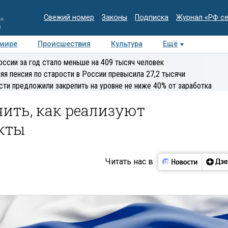
Свежий номер
Законы
Подписка
Журнал «РФ с
ия
и
 мире
Происшествия
Культура
Ещё
Медиацентр
Интервью
Колумнисты
Делова
оссии за год стало меньше на 409 тысяч человек
эксперт
яя пенсия по старости в России превысила 27,2 тысячи
сти предложили закрепить на уровне не ниже 40% от заработка
чить, как реализуют
кты
Читать нас в