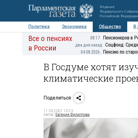
Издание
Федерального Собран
Российской Федераци
Политика
Экономика
Общество
В
Все о пенсиях
Фото
Авторы
Персоны
Мнения
Регионы
Пенсионеров в Р
08:17
Соцфонд: Средн
два дня назад
в России
Пенсию по старо
04.08.2026
В Госдуме хотят изу
климатические прое
Поделиться
11.03.2022 10:23
Автор:
Евгения Филиппова