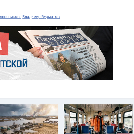
решневиков
,
Владимир Бурматов