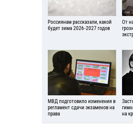
Россиянам рассказали, какой
От н
будет зима 2026-2027 годов
гроз
экст
МВД подготовило изменения в
Заст
регламент сдачи экзаменов на
гимн
права
на к