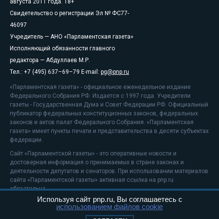
августа 2011 года. 18+
Свидетельство о регистрации Эл № ФС77-
46097
Учредитель — АНО «Парламентская газета»
Исполняющий обязанности главного
редактора — Абдуллаев М.Р.
Тел.: +7 (495) 637–69–79 E-mail:
pg@pnp.ru
«Парламентская газета» - официальное еженедельное издание
Федерального Собрания РФ. Издается с 1997 года. Учредители
газеты - Государственная Дума и Совет Федерации РФ. Официальный
публикатор федеральных конституционных законов, федеральных
законов и актов палат Федерального Собрания. «Парламентская
газета» имеет пункты печати и представительства в десяти субъектах
федерации.
Сайт «Парламентской газеты» - это оперативные новости и
достоверная информация о принимаемых в стране законах и
деятельности депутатов и сенаторов. При использовании материалов
сайта «Парламентской газеты» активная ссылка на pnp.ru
обязательна.
Используя сайт pnp.ru, Вы соглашаетесь с
На информационном ресурсе применяются
рекомендательные
использованием файлов cookie
технологии