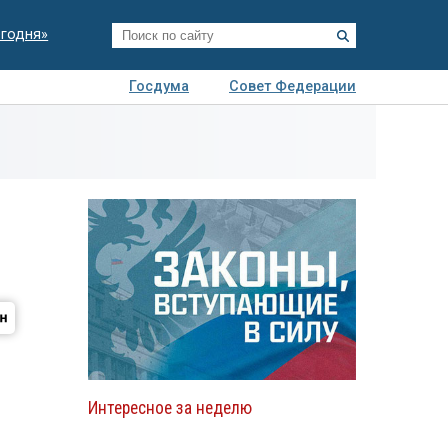
егодня»
Госдума
Совет Федерации
я
Авто
Недвижимость
Технологии
иза
Интересное за неделю