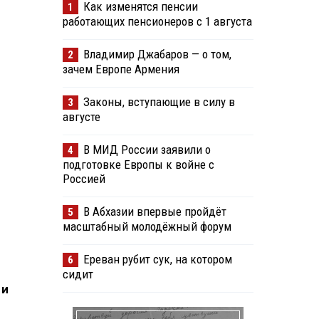
Как изменятся пенсии
1
работающих пенсионеров с 1 августа
Владимир Джабаров — о том,
2
зачем Европе Армения
Законы, вступающие в силу в
3
августе
В МИД России заявили о
4
подготовке Европы к войне с
Россией
В Абхазии впервые пройдёт
5
масштабный молодёжный форум
Ереван рубит сук, на котором
6
сидит
 и