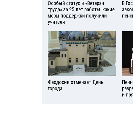
Особый статус и «Ветеран
В Го
труда» за 25 лет работы: какие
зако
меры поддержки получили
пенс
учителя
Феодосия отмечает День
Пенн
города
разр
и пр