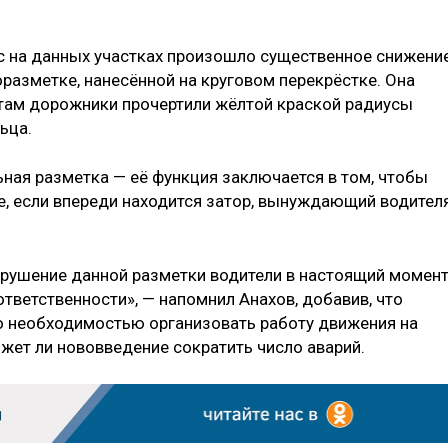
ас на данных участках произошло существенное снижени
оразметке, нанесённой на круговом перекрёстке. Она
 там дорожники прочертили жёлтой краской радиусы
ьца.
ьная разметка — её функция заключается в том, чтобы
ке, если впереди находится затор, вынуждающий водител
нарушение данной разметки водители в настоящий момен
тветственности», — напомнил Анахов, добавив, что
о необходимостью организовать работу движения на
жет ли нововведение сократить число аварий.