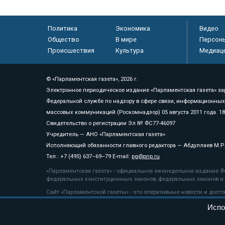
Политика
Экономика
Видео
Общество
В мире
Персон
Происшествия
Культура
Медиац
© «Парламентская газета», 2026 г.
Электронное периодическое издание «Парламентская газета» за
Федеральной службе по надзору в сфере связи, информационных
массовых коммуникаций (Роскомнадзор) 05 августа 2011 года. 1
Свидетельство о регистрации Эл № ФС77-46097
Учредитель — АНО «Парламентская газета»
Исполняющий обязанности главного редактора — Абдуллаев М.Р
Тел.: +7 (495) 637–69–79 E-mail:
pg@pnp.ru
«Парламентская газета» - официальное еженедельное издание Фе
федеральных конституционных законов, федеральных законов и а
Сайт «Парламентской газеты» - это оперативные новости и дост
«Парламентской газеты» активная ссылка на pnp.ru обязательна.
Испо
На информационном ресурсе применяются
рекомендательные т
Положение о защите персональных данных