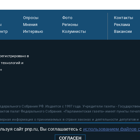
Опросы
Фото
Контакты
ы
Мнения
Регионы
Реклама
ентр
Интервью
Колумнисты
Вакансии
регистрировано в
 технологий и
8+
.
дерального Собрания РФ. Издается с 1997 года. Учредители газеты - Государств
ктов палат Федерального Собрания. «Парламентская газета» имеет пункты печати
оверная информация о принимаемых в стране законах и деятельности депутатов и
льзуя сайт pnp.ru, Вы соглашаетесь с
использованием файлов c
ехнологии
СОГЛАСЕН