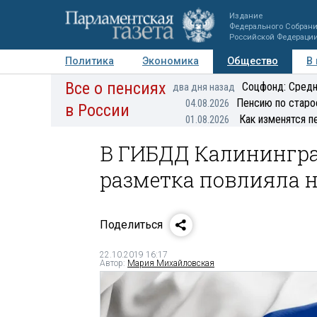
Издание
Федерального Собран
Российской Федераци
Политика
Экономика
Общество
В
Все о пенсиях
Фото
Авторы
Персоны
Мнения
Регионы
Соцфонд: Средн
два дня назад
Пенсию по старо
04.08.2026
в России
Как изменятся п
01.08.2026
В ГИБДД Калининград
разметка повлияла н
Поделиться
22.10.2019 16:17
Автор:
Мария Михайловская