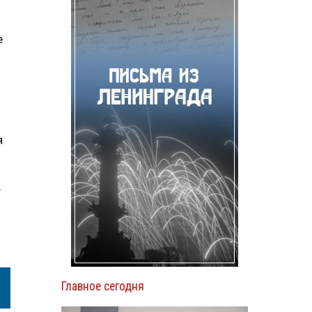
е
я
т
Главное сегодня