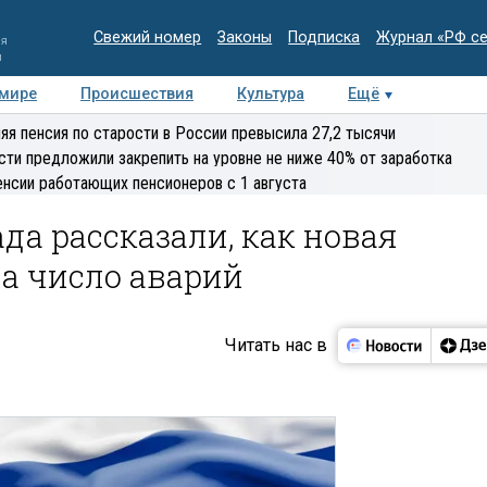
Свежий номер
Законы
Подписка
Журнал «РФ с
ия
и
 мире
Происшествия
Культура
Ещё
Медиацентр
Интервью
Колумнисты
Делова
яя пенсия по старости в России превысила 27,2 тысячи
эксперт
сти предложили закрепить на уровне не ниже 40% от заработка
енсии работающих пенсионеров с 1 августа
а рассказали, как новая
а число аварий
Читать нас в