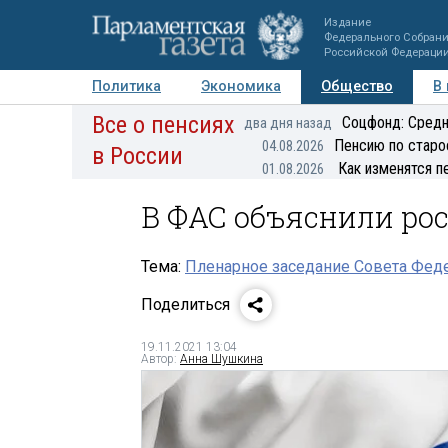
Издание
Федерального Собран
Российской Федераци
Политика
Экономика
Общество
В
Все о пенсиях
Фото
Авторы
Персоны
Мнения
Регионы
Соцфонд: Средн
два дня назад
Пенсию по старо
04.08.2026
в России
Как изменятся п
01.08.2026
В ФАС объяснили рос
Тема:
Пленарное заседание Совета Феде
Поделиться
19.11.2021 13:04
Автор:
Анна Шушкина