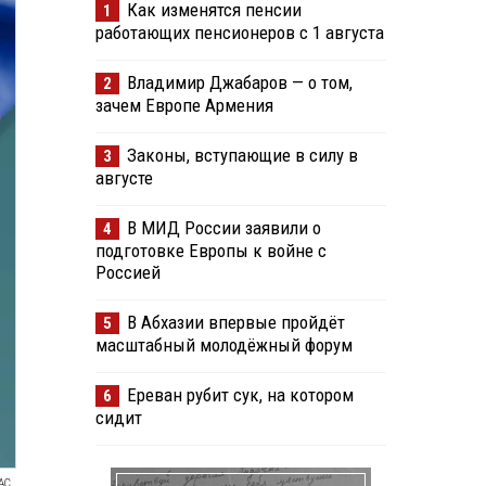
Как изменятся пенсии
1
работающих пенсионеров с 1 августа
Владимир Джабаров — о том,
2
зачем Европе Армения
Законы, вступающие в силу в
3
августе
В МИД России заявили о
4
подготовке Европы к войне с
Россией
В Абхазии впервые пройдёт
5
масштабный молодёжный форум
Ереван рубит сук, на котором
6
сидит
АС