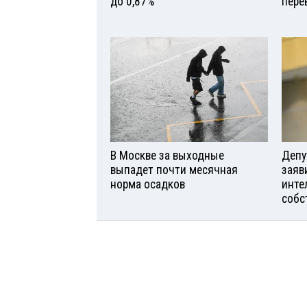
до 0,87%
пере
В Москве за выходные
Депу
выпадет почти месячная
заяв
норма осадков
инте
собс