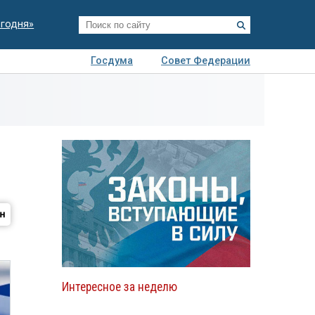
егодня»
Госдума
Совет Федерации
я
Авто
Недвижимость
Технологии
иза
Интересное за неделю