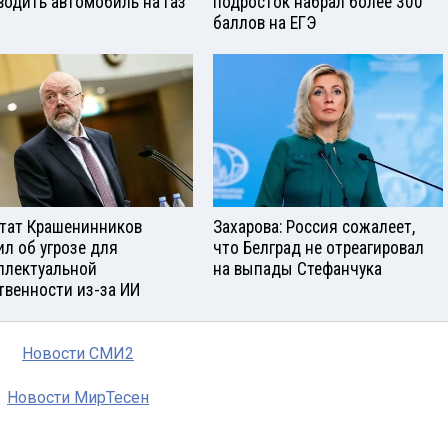
водить автомобиль на газ
подросток набрал более 300
баллов на ЕГЭ
тат Крашенинников
Захарова: Россия сожалеет,
ил об угрозе для
что Белград не отреагировал
ллектуальной
на выпады Стефанчука
твенности из-за ИИ
Новости СМИ2
Новости МирТесен