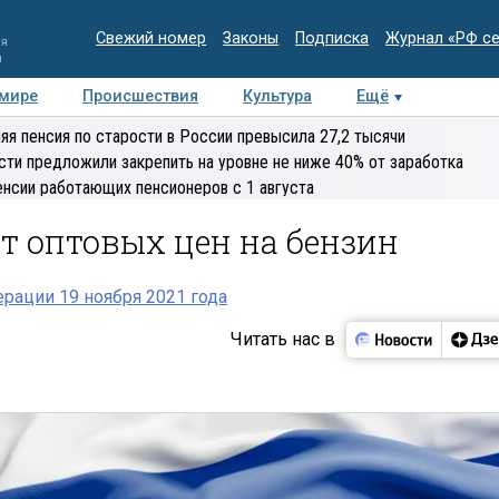
Свежий номер
Законы
Подписка
Журнал «РФ с
ия
и
 мире
Происшествия
Культура
Ещё
Медиацентр
Интервью
Колумнисты
Делова
яя пенсия по старости в России превысила 27,2 тысячи
эксперт
сти предложили закрепить на уровне не ниже 40% от заработка
енсии работающих пенсионеров с 1 августа
т оптовых цен на бензин
рации 19 ноября 2021 года
Читать нас в