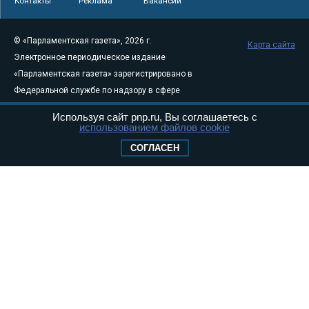
Контакты
Реклама
Вакансии
© «Парламентская газета», 2026 г.
Карта сайта
Электронное периодическое издание
«Парламентская газета» зарегистрировано в
Федеральной службе по надзору в сфере
связи, информационных технологий и
Используя сайт pnp.ru, Вы соглашаетесь с
массовых коммуникаций (Роскомнадзор) 05
использованием файлов cookie
августа 2011 года. 18+
СОГЛАСЕН
Свидетельство о регистрации Эл № ФС77-
46097
Учредитель — АНО «Парламентская газета»
Исполняющий обязанности главного
редактора — Абдуллаев М.Р.
Тел.: +7 (495) 637–69–79 E-mail:
pg@pnp.ru
«Парламентская газета» - официальное еженедельное издание
Федерального Собрания РФ. Издается с 1997 года. Учредители
газеты - Государственная Дума и Совет Федерации РФ. Официальный
публикатор федеральных конституционных законов, федеральных