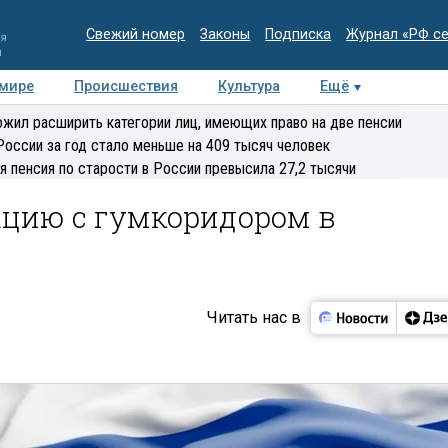
Свежий номер
Законы
Подписка
Журнал «РФ с
ия
и
 мире
Происшествия
Культура
Ещё
Медиацентр
Интервью
Колумнисты
Делова
жил расширить категории лиц, имеющих право на две пенсии
эксперт
России за год стало меньше на 409 тысяч человек
я пенсия по старости в России превысила 27,2 тысячи
ацию с гумкоридором в
Читать нас в