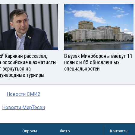
ей Карякин рассказал,
В вузах Минобороны введут 11
а российские шахматисты
новых и 85 обновленных
т вернуться на
специальностей
ународные турниры
Новости СМИ2
Новости МирТесен
Опросы
Фото
Контакты