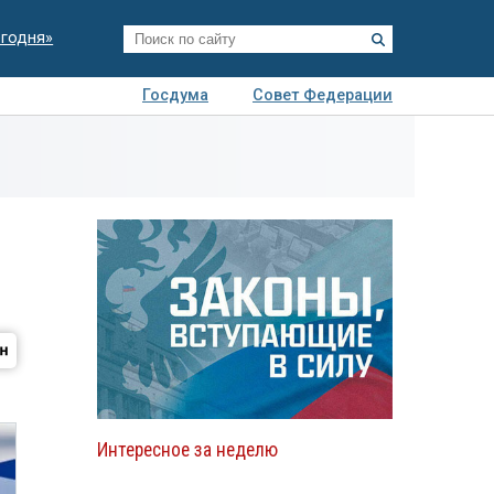
егодня»
Госдума
Совет Федерации
я
Авто
Недвижимость
Технологии
иза
Интересное за неделю