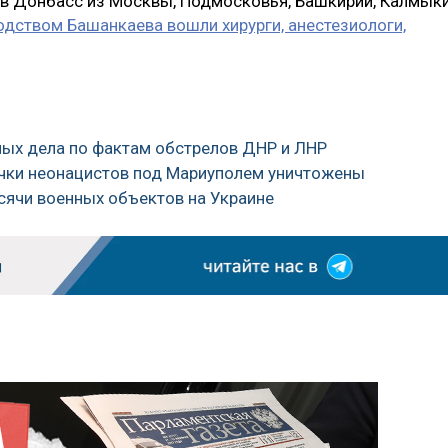
 в Донбасс из Москвы, Подмосковья, Башкирии, Калмык
водством Башанкаева вошли хирурги, анестезиологи,
ных дела по фактам обстрелов ДНР и ЛНР
очки неонацистов под Мариуполем уничтожены
ысячи военных объектов на Украине