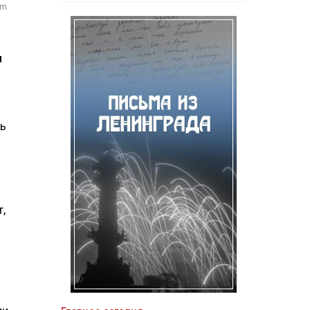
om
н
шь
,