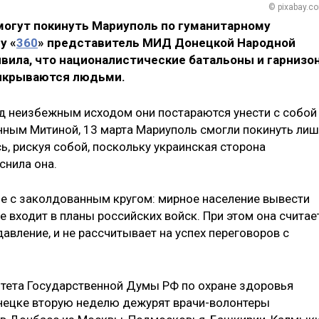
© pixabay.c
огут покинуть Мариуполь по гуманитарному
у «
360
» представитель МИД Донецкой Народной
вила, что националистические батальоны и гарнизо
рикрываются людьми.
ед неизбежным исходом они постараются унести с собой
анным Митиной, 13 марта Мариуполь смогли покинуть ли
ь, рискуя собой, поскольку украинская сторона
снила она.
е с заколдованным кругом: мирное население вывести
е входит в планы российских войск. При этом она считает
вление, и не рассчитывает на успех переговоров с
тета Государственной Думы РФ по охране здоровья
онецке вторую неделю дежурят врачи-волонтеры