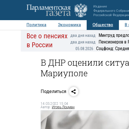
Издание
Федерального Собран
Российской Федераци
Политика
Экономика
Общество
В
Все о пенсиях
Фото
Авторы
Персоны
Мнения
Регионы
Минтруд предло
два дня назад
Пенсионеров в 
два дня назад
в России
Соцфонд: Средня
05.08.2026
В ДНР оценили ситу
Мариуполе
Поделиться
14.03.2022 15:04
Автор:
Игорь Лоцман