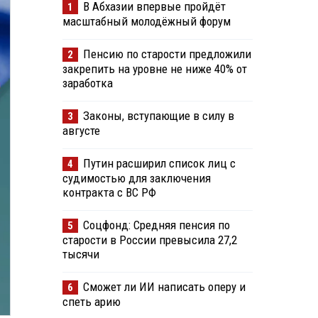
В Абхазии впервые пройдёт
1
масштабный молодёжный форум
Пенсию по старости предложили
2
закрепить на уровне не ниже 40% от
заработка
Законы, вступающие в силу в
3
августе
Путин расширил список лиц с
4
судимостью для заключения
контракта с ВС РФ
Соцфонд: Средняя пенсия по
5
старости в России превысила 27,2
тысячи
Сможет ли ИИ написать оперу и
6
спеть арию