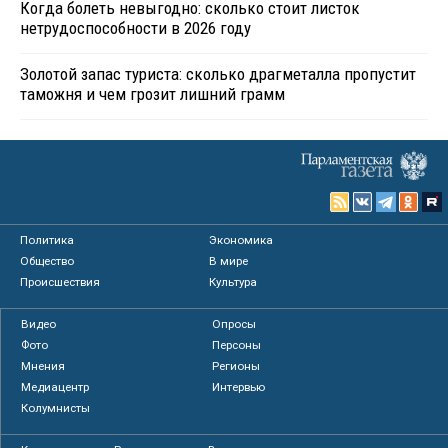
Когда болеть невыгодно: сколько стоит листок
нетрудоспособности в 2026 году
Золотой запас туриста: сколько драгметалла пропустит
таможня и чем грозит лишний грамм
Политика
Экономика
Общество
В мире
Происшествия
Культура
Видео
Опросы
Фото
Персоны
Мнения
Регионы
Медиацентр
Интервью
Колумнисты