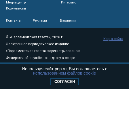
Медиацентр
Интервью
Колумнисты
Контакты
Реклама
Вакансии
© «Парламентская газета», 2026 г.
Карта сайта
Электронное периодическое издание
«Парламентская газета» зарегистрировано в
Федеральной службе по надзору в сфере
связи, информационных технологий и
Используя сайт pnp.ru, Вы соглашаетесь с
массовых коммуникаций (Роскомнадзор) 05
использованием файлов cookie
августа 2011 года. 18+
СОГЛАСЕН
Свидетельство о регистрации Эл № ФС77-
46097
Учредитель — АНО «Парламентская газета»
Исполняющий обязанности главного
редактора — Абдуллаев М.Р.
Тел.: +7 (495) 637–69–79 E-mail:
pg@pnp.ru