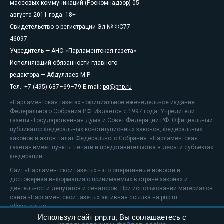
массовых коммуникаций (Роскомнадзор) 05
августа 2011 года. 18+
Свидетельство о регистрации Эл № ФС77-
46097
Учредитель — АНО «Парламентская газета»
Исполняющий обязанности главного
редактора — Абдуллаев М.Р.
Тел.: +7 (495) 637–69–79 E-mail:
pg@pnp.ru
«Парламентская газета» - официальное еженедельное издание
Федерального Собрания РФ. Издается с 1997 года. Учредители
газеты - Государственная Дума и Совет Федерации РФ. Официальный
публикатор федеральных конституционных законов, федеральных
законов и актов палат Федерального Собрания. «Парламентская
газета» имеет пункты печати и представительства в десяти субъектах
федерации.
Сайт «Парламентской газеты» - это оперативные новости и
достоверная информация о принимаемых в стране законах и
деятельности депутатов и сенаторов. При использовании материалов
сайта «Парламентской газеты» активная ссылка на pnp.ru
обязательна.
Используя сайт pnp.ru, Вы соглашаетесь с
На информационном ресурсе применяются
рекомендательные