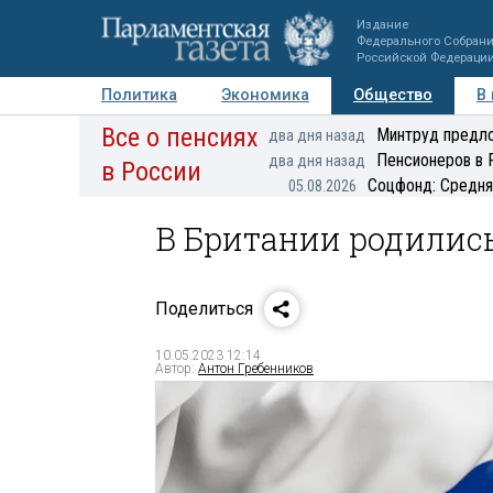
Издание
Федерального Собран
Российской Федераци
Политика
Экономика
Общество
В
Все о пенсиях
Фото
Авторы
Персоны
Мнения
Регионы
Минтруд предло
два дня назад
Пенсионеров в 
два дня назад
в России
Соцфонд: Средня
05.08.2026
В Британии родились
Поделиться
10.05.2023 12:14
Автор:
Антон Гребенников