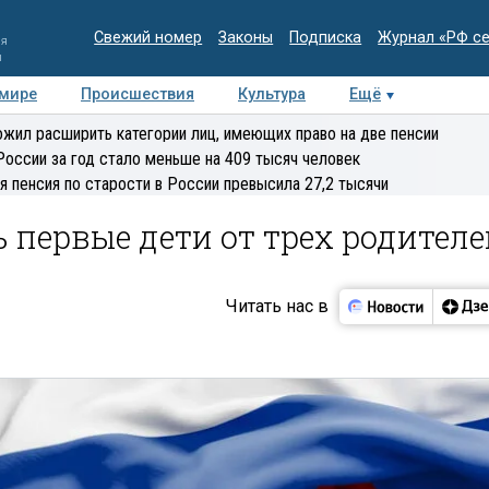
Свежий номер
Законы
Подписка
Журнал «РФ с
ия
и
 мире
Происшествия
Культура
Ещё
Медиацентр
Интервью
Колумнисты
Делова
жил расширить категории лиц, имеющих право на две пенсии
эксперт
России за год стало меньше на 409 тысяч человек
я пенсия по старости в России превысила 27,2 тысячи
 первые дети от трех родителе
Читать нас в