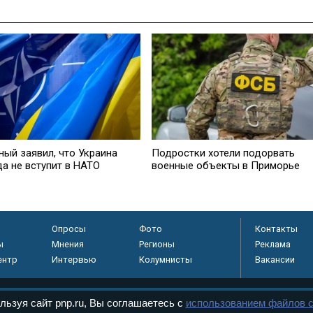
ный заявил, что Украина
Подростки хотели подорвать
да не вступит в НАТО
военные объекты в Приморье
Опросы
Фото
Контакты
ы
Мнения
Регионы
Реклама
ентр
Интервью
Колумнисты
Вакансии
льзуя сайт pnp.ru, Вы соглашаетесь с
использованием файлов c