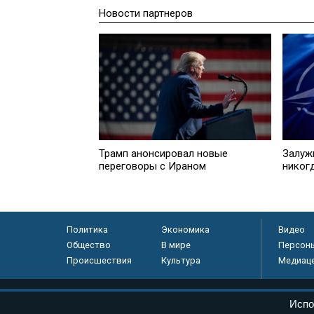
Новости партнеров
Трамп анонсировал новые
Залуж
переговоры с Ираном
никог
Политика
Экономика
Видео
Общество
В мире
Персон
Происшествия
Культура
Медиац
© «Парламентская газета», 2026 г.
Испо