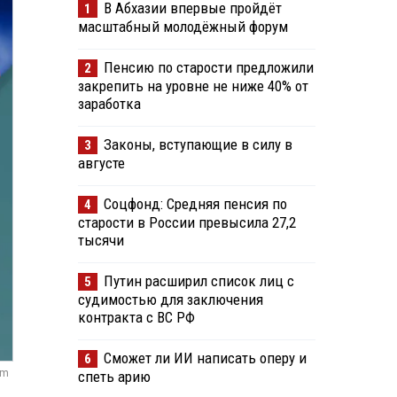
В Абхазии впервые пройдёт
1
масштабный молодёжный форум
Пенсию по старости предложили
2
закрепить на уровне не ниже 40% от
заработка
Законы, вступающие в силу в
3
августе
Соцфонд: Средняя пенсия по
4
старости в России превысила 27,2
тысячи
Путин расширил список лиц с
5
судимостью для заключения
контракта с ВС РФ
Сможет ли ИИ написать оперу и
6
om
спеть арию