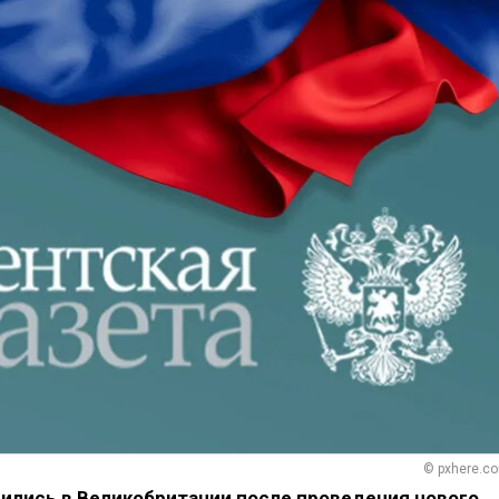
© pxhere.c
дились в Великобритании после проведения нового