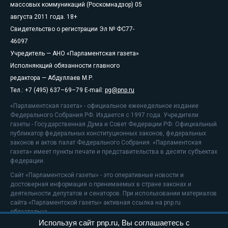
массовых коммуникаций (Роскомнадзор) 05
августа 2011 года. 18+
Свидетельство о регистрации Эл № ФС77-
46097
Учредитель — АНО «Парламентская газета»
Исполняющий обязанности главного
редактора — Абдуллаев М.Р.
Тел.: +7 (495) 637–69–79 E-mail:
pg@pnp.ru
«Парламентская газета» - официальное еженедельное издание
Федерального Собрания РФ. Издается с 1997 года. Учредители
газеты - Государственная Дума и Совет Федерации РФ. Официальный
публикатор федеральных конституционных законов, федеральных
законов и актов палат Федерального Собрания. «Парламентская
газета» имеет пункты печати и представительства в десяти субъектах
федерации.
Сайт «Парламентской газеты» - это оперативные новости и
достоверная информация о принимаемых в стране законах и
деятельности депутатов и сенаторов. При использовании материалов
сайта «Парламентской газеты» активная ссылка на pnp.ru
обязательна.
Используя сайт pnp.ru, Вы соглашаетесь с
На информационном ресурсе применяются
рекомендательные