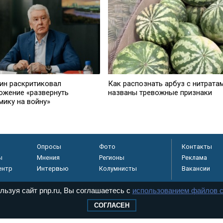
Как распознать арбуз с нитратам
ин раскритиковал
названы тревожные признаки
ожение «развернуть
мику на войну»
Опросы
Фото
Контакты
ы
Мнения
Регионы
Реклама
ентр
Интервью
Колумнисты
Вакансии
льзуя сайт pnp.ru, Вы соглашаетесь с
использованием файлов c
СОГЛАСЕН
регистрировано в
 технологий и