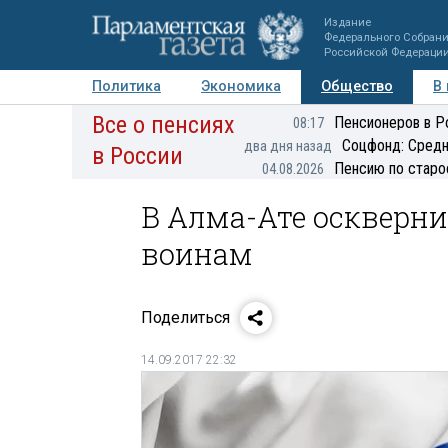
Издание
Федерального Собран
Российской Федераци
Политика
Экономика
Общество
В
Все о пенсиях
Фото
Авторы
Персоны
Мнения
Регионы
Пенсионеров в Р
08:17
Соцфонд: Средн
два дня назад
в России
Пенсию по старо
04.08.2026
В Алма-Ате оскверн
воинам
Поделиться
14.09.2017 22:32