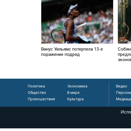
Винус Уильямс потерпела 13-е
Собян
поражение подряд
предл
эконо
Политика
Экономика
Видео
Общество
В мире
Персон
Происшествия
Культура
Медиац
Испо
© «Парламентская газета», 2026 г.
Электронное периодическое издание «Парламентская газета» за
Федеральной службе по надзору в сфере связи, информационных