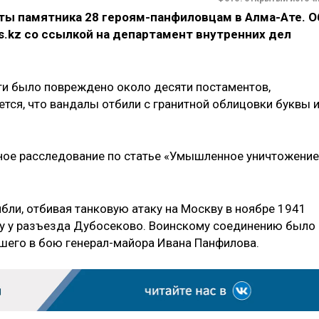
ы памятника 28 героям-панфиловцам в Алма-Ате. О
s.kz со ссылкой на департамент внутренних дел
ти было повреждено около десяти постаментов,
тся, что вандалы отбили с гранитной облицовки буквы 
бное расследование по статье «Умышленное уничтожение
бли, отбивая танковую атаку на Москву в ноябре 1941
у у разъезда Дубосеково. Воинскому соединению было
шего в бою генерал-майора Ивана Панфилова.