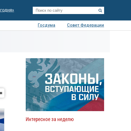
егодня»
Госдума
Совет Федерации
я
Авто
Недвижимость
Технологии
иза
Интересное за неделю