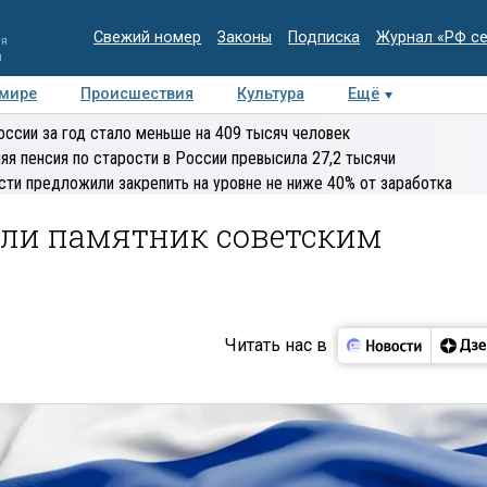
Свежий номер
Законы
Подписка
Журнал «РФ с
ия
и
 мире
Происшествия
Культура
Ещё
Медиацентр
Интервью
Колумнисты
Делова
оссии за год стало меньше на 409 тысяч человек
эксперт
яя пенсия по старости в России превысила 27,2 тысячи
сти предложили закрепить на уровне не ниже 40% от заработка
или памятник советским
Читать нас в