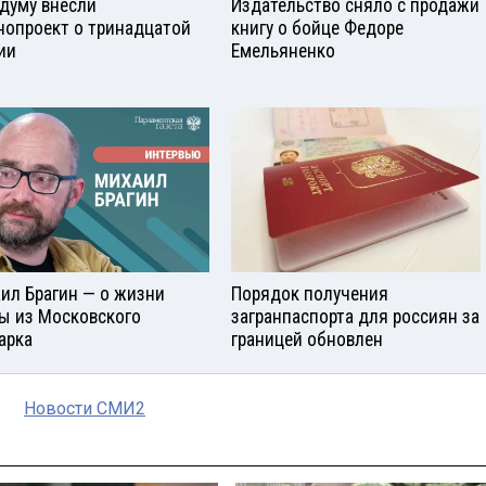
сдуму внесли
Издательство сняло с продажи
нопроект о тринадцатой
книгу о бойце Федоре
ии
Емельяненко
ил Брагин — о жизни
Порядок получения
ы из Московского
загранпаспорта для россиян за
арка
границей обновлен
Новости СМИ2