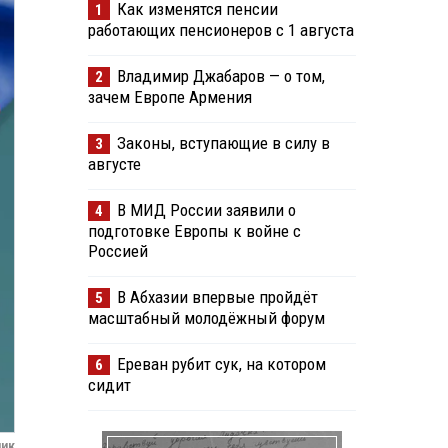
Как изменятся пенсии
1
работающих пенсионеров с 1 августа
Владимир Джабаров — о том,
2
зачем Европе Армения
Законы, вступающие в силу в
3
августе
В МИД России заявили о
4
подготовке Европы к войне с
Россией
В Абхазии впервые пройдёт
5
масштабный молодёжный форум
Ереван рубит сук, на котором
6
сидит
ник