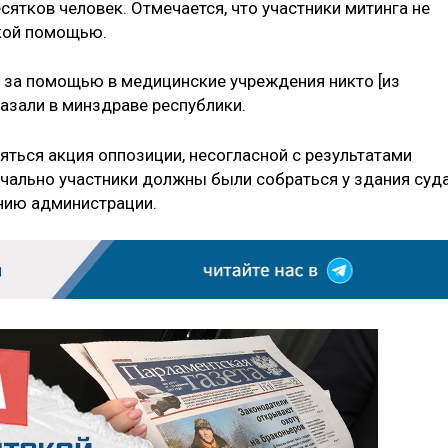
сятков человек. Отмечается, что участники митинга не
кой помощью.
 за помощью в медицинские учреждения никто [из
казали в минздраве республики.
яться акция оппозиции, несогласной с результатами
ачально участники должны были собраться у здания суда
нию администрации.