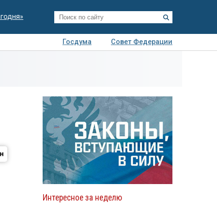
егодня»
Госдума
Совет Федерации
я
Авто
Недвижимость
Технологии
иза
Интересное за неделю