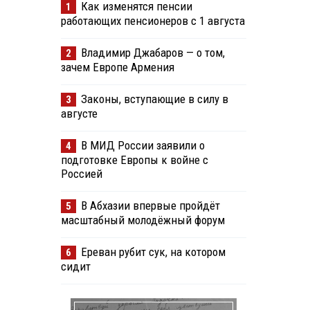
Как изменятся пенсии
1
работающих пенсионеров с 1 августа
Владимир Джабаров — о том,
2
зачем Европе Армения
Законы, вступающие в силу в
3
августе
В МИД России заявили о
4
подготовке Европы к войне с
Россией
В Абхазии впервые пройдёт
5
масштабный молодёжный форум
Ереван рубит сук, на котором
6
сидит