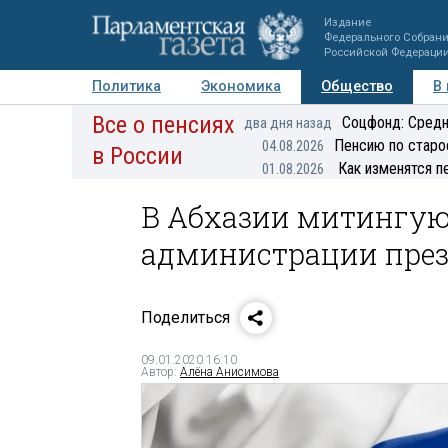
Издание
Федерального Собран
Российской Федераци
Политика
Экономика
Общество
В
Все о пенсиях
Фото
Авторы
Персоны
Мнения
Регионы
Соцфонд: Средн
два дня назад
Пенсию по старо
04.08.2026
в России
Как изменятся п
01.08.2026
В Абхазии митингую
администрации пре
Поделиться
09.01.2020 16:10
Автор:
Алёна Анисимова