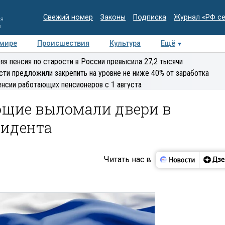
Свежий номер
Законы
Подписка
Журнал «РФ с
ия
и
 мире
Происшествия
Культура
Ещё
Медиацентр
Интервью
Колумнисты
Делова
яя пенсия по старости в России превысила 27,2 тысячи
эксперт
сти предложили закрепить на уровне не ниже 40% от заработка
енсии работающих пенсионеров с 1 августа
щие выломали двери в
зидента
Читать нас в