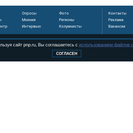
Опросы
Фото
Контакты
ы
Мнения
Регионы
Реклама
ентр
Интервью
Колумнисты
Вакансии
льзуя сайт pnp.ru, Вы соглашаетесь с
использованием файлов c
регистрировано в
СОГЛАСЕН
 технологий и
8+
.
дерального Собрания РФ. Издается с 1997 года. Учредители газеты - Государств
ктов палат Федерального Собрания. «Парламентская газета» имеет пункты печати
оверная информация о принимаемых в стране законах и деятельности депутатов и
ехнологии