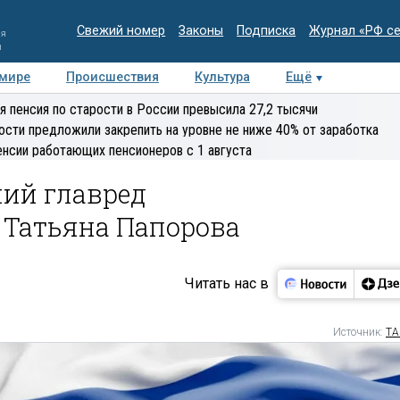
Свежий номер
Законы
Подписка
Журнал «РФ с
ия
и
 мире
Происшествия
Культура
Ещё
Медиацентр
Интервью
Колумнисты
Делова
я пенсия по старости в России превысила 27,2 тысячи
эксперт
ости предложили закрепить на уровне не ниже 40% от заработка
енсии работающих пенсионеров с 1 августа
ий главред
Татьяна Папорова
Читать нас в
Источник:
ТА