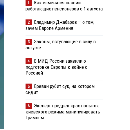
Как изменятся пенсии
1
работающих пенсионеров с 1 августа
Владимир Джабаров — о том,
2
зачем Европе Армения
Законы, вступающие в силу в
3
августе
В МИД России заявили о
4
подготовке Европы к войне с
Россией
Ереван рубит сук, на котором
5
сидит
Эксперт предрек крах попыток
6
киевского режима манипулировать
Трампом