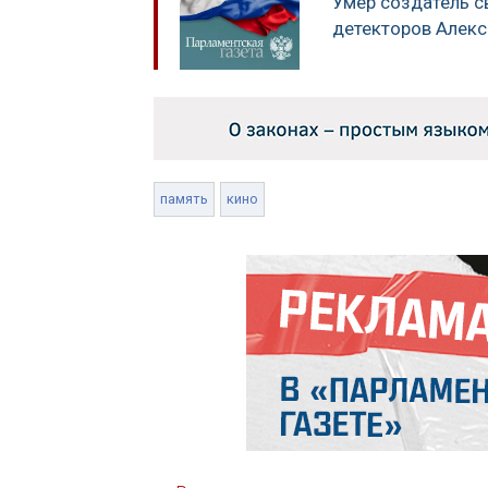
Умер создатель с
детекторов Алекс
память
кино