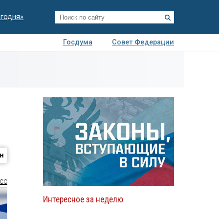
егодня»
Госдума
Совет Федерации
я
Авто
Недвижимость
Технологии
иза
СС
Интересное за неделю