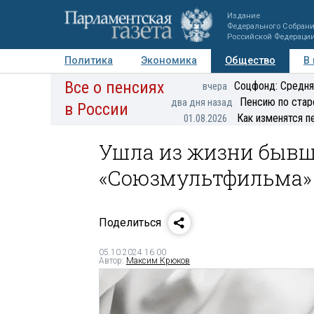
Издание
Федерального Собран
Российской Федераци
Политика
Экономика
Общество
В
Все о пенсиях
Фото
Авторы
Персоны
Мнения
Регионы
Соцфонд: Средня
вчера
Пенсию по стар
два дня назад
в России
Как изменятся п
01.08.2026
Ушла из жизни бывш
«Союзмультфильма» 
Поделиться
05.10.2024 16:00
Автор:
Максим Крюков