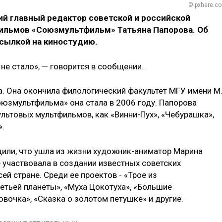
© pxhere.c
ий главный редактор советской и российской
ильмов «Союзмультфильм» Татьяна Папорова. Об
ссылкой на киностудию.
не стало», — говорится в сообщении.
а. Она окончила филологический факультет МГУ имени М.
юзмультфильма» она стала в 2006 году. Папорова
ультовых мультфильмов, как «Винни-Пух», «Чебурашка»,
».
или, что ушла из жизни художник-аниматор Марина
е участвовала в создании известных советских
й стране. Среди ее проектов - «Трое из
етьей планеты», «Муха Цокотуха», «Большие
овочка», «Сказка о золотом петушке» и другие.