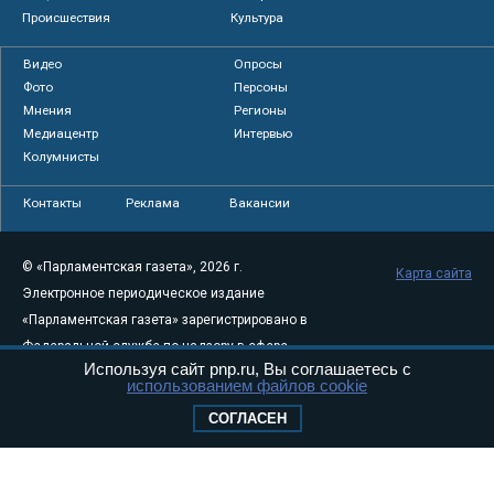
Происшествия
Культура
Видео
Опросы
Фото
Персоны
Мнения
Регионы
Медиацентр
Интервью
Колумнисты
Контакты
Реклама
Вакансии
© «Парламентская газета», 2026 г.
Карта сайта
Электронное периодическое издание
«Парламентская газета» зарегистрировано в
Федеральной службе по надзору в сфере
Используя сайт pnp.ru, Вы соглашаетесь с
связи, информационных технологий и
использованием файлов cookie
массовых коммуникаций (Роскомнадзор) 05
СОГЛАСЕН
августа 2011 года. 18+
Свидетельство о регистрации Эл № ФС77-
46097