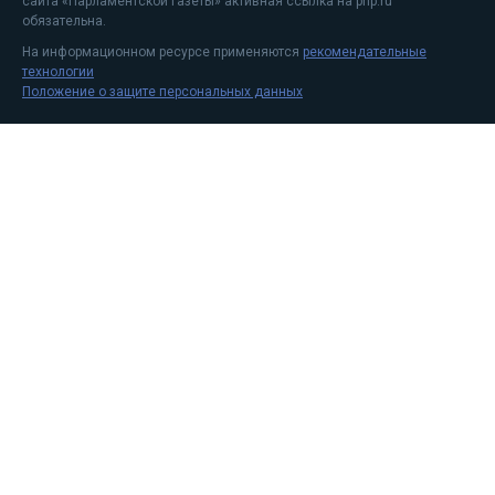
сайта «Парламентской газеты» активная ссылка на pnp.ru
обязательна.
На информационном ресурсе применяются
рекомендательные
технологии
Положение о защите персональных данных