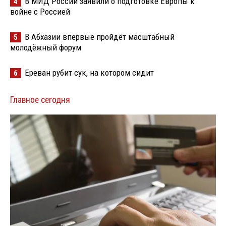
В МИД России заявили о подготовке Европы к
4
войне с Россией
В Абхазии впервые пройдёт масштабный
5
молодёжный форум
Ереван рубит сук, на котором сидит
6
Главное сегодня