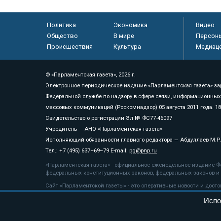
Политика
Экономика
Видео
Общество
В мире
Персон
Происшествия
Культура
Медиац
© «Парламентская газета», 2026 г.
Электронное периодическое издание «Парламентская газета» за
Федеральной службе по надзору в сфере связи, информационных
массовых коммуникаций (Роскомнадзор) 05 августа 2011 года. 1
Свидетельство о регистрации Эл № ФС77-46097
Учредитель — АНО «Парламентская газета»
Исполняющий обязанности главного редактора — Абдуллаев М.Р
Тел.: +7 (495) 637–69–79 E-mail:
pg@pnp.ru
«Парламентская газета» - официальное еженедельное издание Фе
федеральных конституционных законов, федеральных законов и а
Сайт «Парламентской газеты» - это оперативные новости и дост
«Парламентской газеты» активная ссылка на pnp.ru обязательна.
Испо
На информационном ресурсе применяются
рекомендательные т
Положение о защите персональных данных