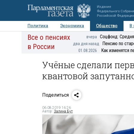
Издание
Федерального Собран
Российской Федераци
Политика
Экономика
Общество
В
Все о пенсиях
Фото
Авторы
Персоны
Мнения
Регионы
Соцфонд: Средня
вчера
Пенсию по стар
два дня назад
в России
Как изменятся п
01.08.2026
Учёные сделали пер
квантовой запутанн
Поделиться
06.08.2019 16:26
Автор:
Залина Бут