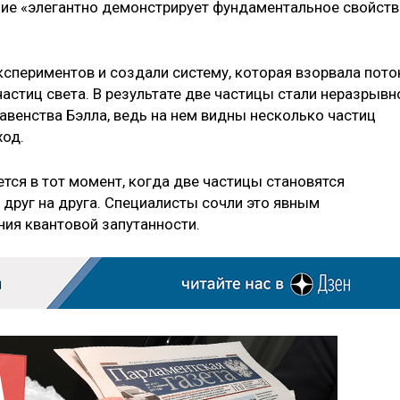
ние «элегантно демонстрирует фундаментальное свойст
кспериментов и создали систему, которая взорвала пото
астиц света. В результате две частицы стали неразрывн
авенства Бэлла, ведь на нем видны несколько частиц
ход.
тся в тот момент, когда две частицы становятся
руг на друга. Специалисты сочли это явным
ия квантовой запутанности.