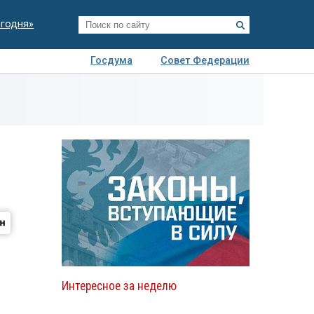
егодня»
Госдума
Совет Федерации
я
Авто
Недвижимость
Технологии
иза
Интересное за неделю