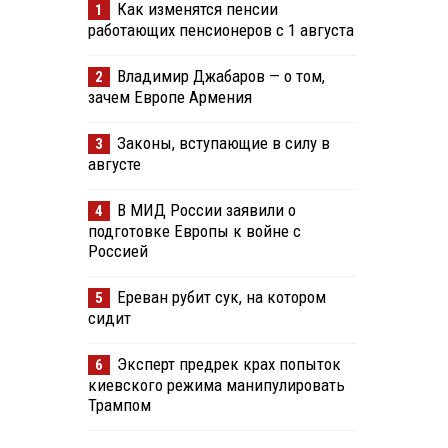
Как изменятся пенсии
1
работающих пенсионеров с 1 августа
Владимир Джабаров — о том,
2
зачем Европе Армения
Законы, вступающие в силу в
3
августе
В МИД России заявили о
4
подготовке Европы к войне с
Россией
Ереван рубит сук, на котором
5
сидит
Эксперт предрек крах попыток
6
киевского режима манипулировать
Трампом