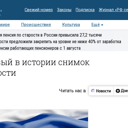
Свежий номер
Законы
Подписка
Журнал «РФ с
ия
и
 мире
Происшествия
Культура
Ещё
Медиацентр
Интервью
Колумнисты
Делова
я пенсия по старости в России превысила 27,2 тысячи
эксперт
ости предложили закрепить на уровне не ниже 40% от заработка
енсии работающих пенсионеров с 1 августа
вый в истории снимок
ости
Читать нас в