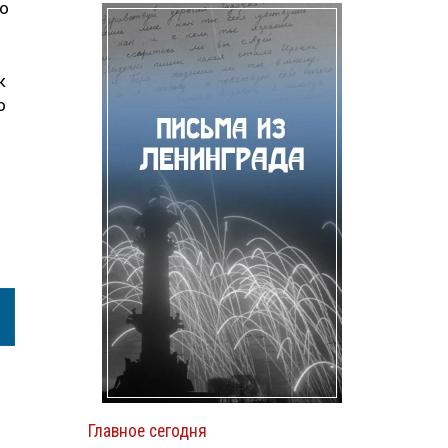
во
к
о
Главное сегодня