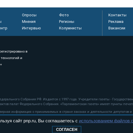
Опросы
Фото
Контакты
ы
Мнения
Регионы
Реклама
ентр
Интервью
Колумнисты
Вакансии
регистрировано в
 технологий и
8+
.
дерального Собрания РФ. Издается с 1997 года. Учредители газеты - Государств
ктов палат Федерального Собрания. «Парламентская газета» имеет пункты печати
оверная информация о принимаемых в стране законах и деятельности депутатов и
льзуя сайт pnp.ru, Вы соглашаетесь с
использованием файлов c
ехнологии
СОГЛАСЕН