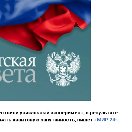
твили уникальный эксперимент, в результате
вать квантовую запутанность, пишет «
МИР 24
».