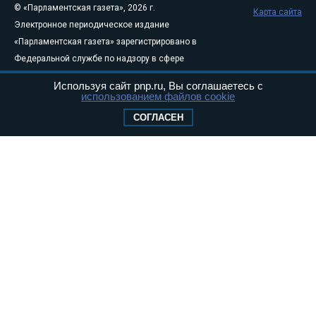
© «Парламентская газета», 2026 г.
Карта сайта
Электронное периодическое издание
«Парламентская газета» зарегистрировано в
Федеральной службе по надзору в сфере
связи, информационных технологий и
Используя сайт pnp.ru, Вы соглашаетесь с
массовых коммуникаций (Роскомнадзор) 05
использованием файлов cookie
августа 2011 года. 18+
СОГЛАСЕН
Свидетельство о регистрации Эл № ФС77-
46097
Учредитель — АНО «Парламентская газета»
Исполняющий обязанности главного
редактора — Абдуллаев М.Р.
Тел.: +7 (495) 637–69–79 E-mail:
pg@pnp.ru
«Парламентская газета» - официальное еженедельное издание
Федерального Собрания РФ. Издается с 1997 года. Учредители
газеты - Государственная Дума и Совет Федерации РФ. Официальный
публикатор федеральных конституционных законов, федеральных
законов и актов палат Федерального Собрания. «Парламентская
газета» имеет пункты печати и представительства в десяти субъектах
федерации.