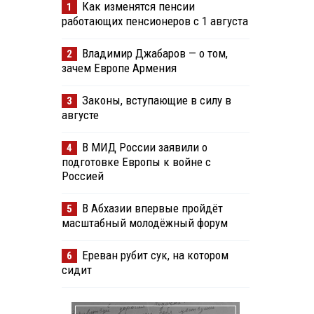
Как изменятся пенсии
1
работающих пенсионеров с 1 августа
Владимир Джабаров — о том,
2
зачем Европе Армения
Законы, вступающие в силу в
3
августе
В МИД России заявили о
4
подготовке Европы к войне с
Россией
В Абхазии впервые пройдёт
5
масштабный молодёжный форум
Ереван рубит сук, на котором
6
сидит