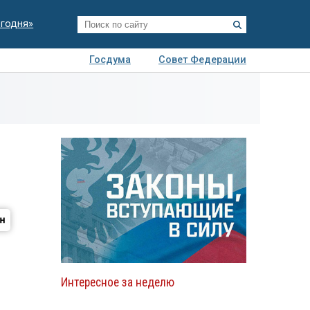
егодня»
Госдума
Совет Федерации
я
Авто
Недвижимость
Технологии
иза
Интересное за неделю