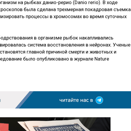
анизм на рыбках данио-рерио (Danio rerio). В ходе
роскопов была сделана трехмерная покадровая съемка
ализировать процессы в хромосомах во время суточных
бодрствования в организме рыбок накапливались
ивировалась система восстановления в нейронах. Ученые
становятся главной причиной смерти и животных и
ледование было опубликовано в журнале Nature