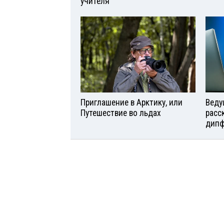
учителя
Приглашение в Арктику, или
Веду
Путешествие во льдах
расс
дипф