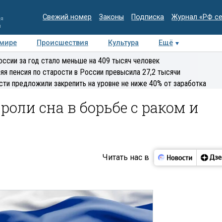
Свежий номер
Законы
Подписка
Журнал «РФ с
ия
и
 мире
Происшествия
Культура
Ещё
Медиацентр
Интервью
Колумнисты
Делова
оссии за год стало меньше на 409 тысяч человек
эксперт
яя пенсия по старости в России превысила 27,2 тысячи
сти предложили закрепить на уровне не ниже 40% от заработка
роли сна в борьбе с раком и
Читать нас в