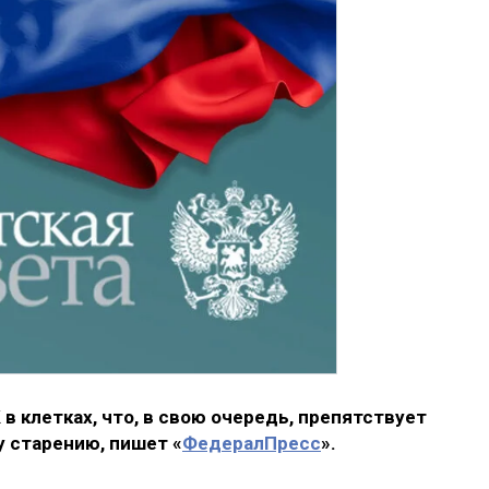
в клетках, что, в свою очередь, препятствует
 старению, пишет «
ФедералПресс
».