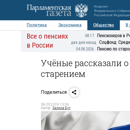
Издание
Федерального Собран
Российской Федераци
Политика
Экономика
Общество
В
Все о пенсиях
Фото
Авторы
Персоны
Мнения
Регионы
Пенсионеров в Р
08:17
Соцфонд: Средн
два дня назад
в России
Пенсию по старо
04.08.2026
Учёные рассказали о 
старением
Поделиться
06.03.2019 13:56
Автор:
Залина Бут