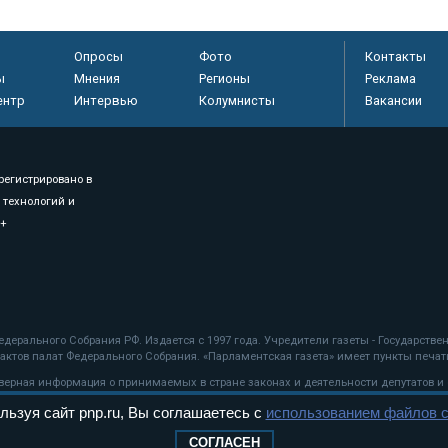
Опросы
Фото
Контакты
ы
Мнения
Регионы
Реклама
ентр
Интервью
Колумнисты
Вакансии
регистрировано в
 технологий и
8+
.
дерального Собрания РФ. Издается с 1997 года. Учредители газеты - Государств
ктов палат Федерального Собрания. «Парламентская газета» имеет пункты печати
оверная информация о принимаемых в стране законах и деятельности депутатов и
льзуя сайт pnp.ru, Вы соглашаетесь с
использованием файлов c
ехнологии
СОГЛАСЕН