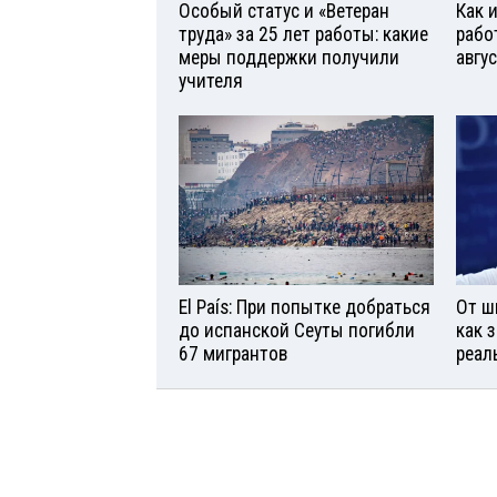
Особый статус и «Ветеран
Как 
труда» за 25 лет работы: какие
рабо
меры поддержки получили
авгу
учителя
El País: При попытке добраться
От ш
до испанской Сеуты погибли
как 
67 мигрантов
реал