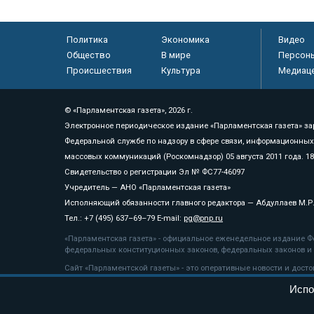
Политика
Экономика
Видео
Общество
В мире
Персон
Происшествия
Культура
Медиац
© «Парламентская газета», 2026 г.
Электронное периодическое издание «Парламентская газета» за
Федеральной службе по надзору в сфере связи, информационных
массовых коммуникаций (Роскомнадзор) 05 августа 2011 года. 1
Свидетельство о регистрации Эл № ФС77-46097
Учредитель — АНО «Парламентская газета»
Исполняющий обязанности главного редактора — Абдуллаев М.Р
Тел.: +7 (495) 637–69–79 E-mail:
pg@pnp.ru
«Парламентская газета» - официальное еженедельное издание Фе
федеральных конституционных законов, федеральных законов и а
Сайт «Парламентской газеты» - это оперативные новости и дост
«Парламентской газеты» активная ссылка на pnp.ru обязательна.
Испо
На информационном ресурсе применяются
рекомендательные т
Положение о защите персональных данных