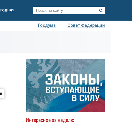
егодня»
Госдума
Совет Федерации
я
Авто
Недвижимость
Технологии
иза
Интересное за неделю