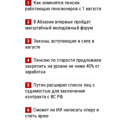
Как изменятся пенсии
1
работающих пенсионеров с 1 августа
В Абхазии впервые пройдёт
2
масштабный молодёжный форум
Законы, вступающие в силу в
3
августе
Пенсию по старости предложили
4
закрепить на уровне не ниже 40% от
заработка
Путин расширил список лиц с
5
судимостью для заключения
контракта с ВС РФ
Сможет ли ИИ написать оперу и
6
спеть арию