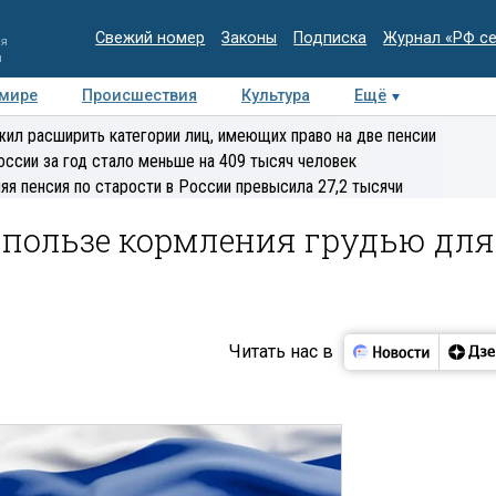
Свежий номер
Законы
Подписка
Журнал «РФ с
ия
и
 мире
Происшествия
Культура
Ещё
Медиацентр
Интервью
Колумнисты
Делова
ил расширить категории лиц, имеющих право на две пенсии
эксперт
оссии за год стало меньше на 409 тысяч человек
яя пенсия по старости в России превысила 27,2 тысячи
 пользе кормления грудью для
Читать нас в