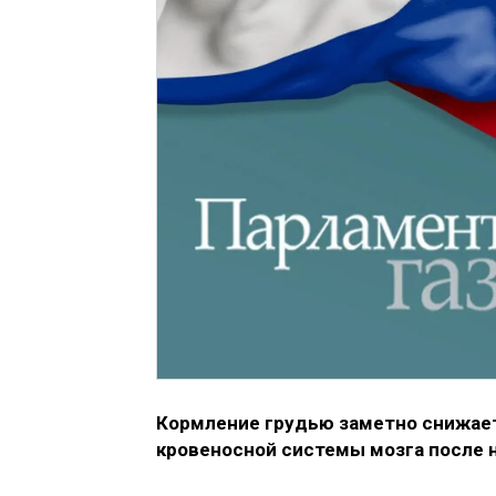
Кормление грудью заметно снижает 
кровеносной системы мозга после 