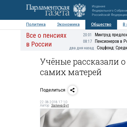
Издание
Федерального Собран
Российской Федераци
Политика
Экономика
Общество
В
Все о пенсиях
Фото
Авторы
Персоны
Мнения
Регионы
Минтруд предлож
20:01
Пенсионеров в Р
08:17
в России
Соцфонд: Средн
два дня назад
Учёные рассказали о
самих матерей
Поделиться
22.08.2018 17:10
Автор:
Залина Бут