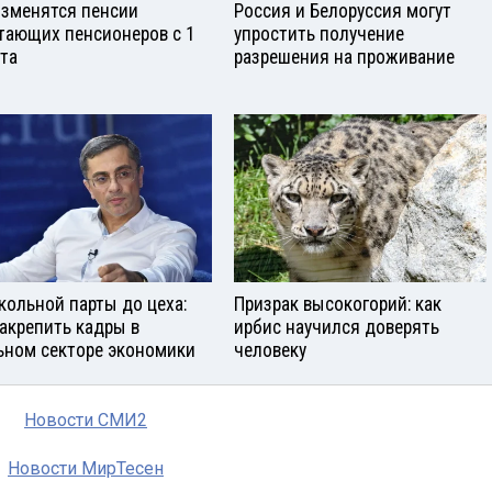
изменятся пенсии
Россия и Белоруссия могут
тающих пенсионеров с 1
упростить получение
ста
разрешения на проживание
кольной парты до цеха:
Призрак высокогорий: как
закрепить кадры в
ирбис научился доверять
ьном секторе экономики
человеку
Новости СМИ2
Новости МирТесен