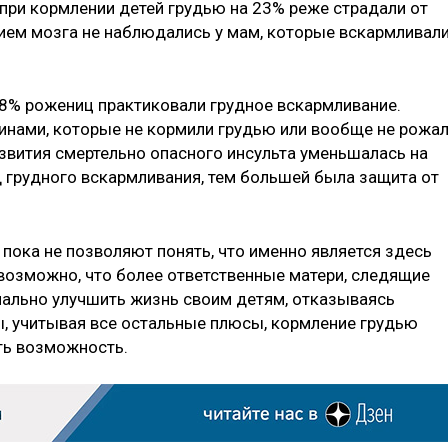
ри кормлении детей грудью на 23% реже страдали от
ием мозга не наблюдались у мам, которые вскармливал
8% рожениц практиковали грудное вскармливание.
инами, которые не кормили грудью или вообще не рожа
азвития смертельно опасного инсульта уменьшалась на
 грудного вскармливания, тем большей была защита от
пока не позволяют понять, что именно является здесь
 возможно, что более ответственные матери, следящие
мально улучшить жизнь своим детям, отказываясь
ы, учитывая все остальные плюсы, кормление грудью
сть возможность.