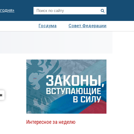
егодня»
Госдума
Совет Федерации
я
Авто
Недвижимость
Технологии
иза
Интересное за неделю