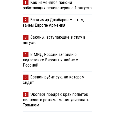
Как изменятся пенсии
1
работающих пенсионеров с 1 августа
Владимир Джабаров — о том,
2
зачем Европе Армения
Законы, вступающие в силу в
3
августе
В МИД России заявили о
4
подготовке Европы к войне с
Россией
Ереван рубит сук, на котором
5
сидит
Эксперт предрек крах попыток
6
киевского режима манипулировать
Трампом