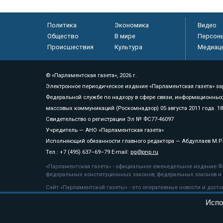
Политика
Экономика
Видео
Общество
В мире
Персон
Происшествия
Культура
Медиац
© «Парламентская газета», 2026 г.
Электронное периодическое издание «Парламентская газета» за
Федеральной службе по надзору в сфере связи, информационных
массовых коммуникаций (Роскомнадзор) 05 августа 2011 года. 1
Свидетельство о регистрации Эл № ФС77-46097
Учредитель — АНО «Парламентская газета»
Исполняющий обязанности главного редактора — Абдуллаев М.Р
Тел.: +7 (495) 637–69–79 E-mail:
pg@pnp.ru
«Парламентская газета» - официальное еженедельное издание Фе
федеральных конституционных законов, федеральных законов и а
Сайт «Парламентской газеты» - это оперативные новости и дост
«Парламентской газеты» активная ссылка на pnp.ru обязательна.
Испо
На информационном ресурсе применяются
рекомендательные т
Положение о защите персональных данных