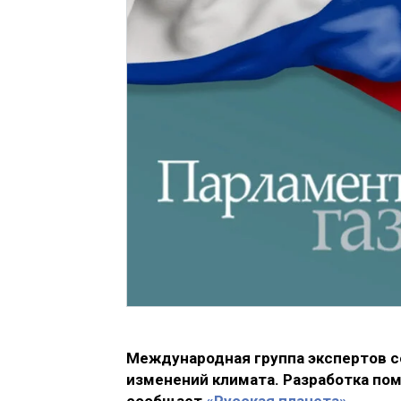
Международная группа экспертов с
изменений климата. Разработка по