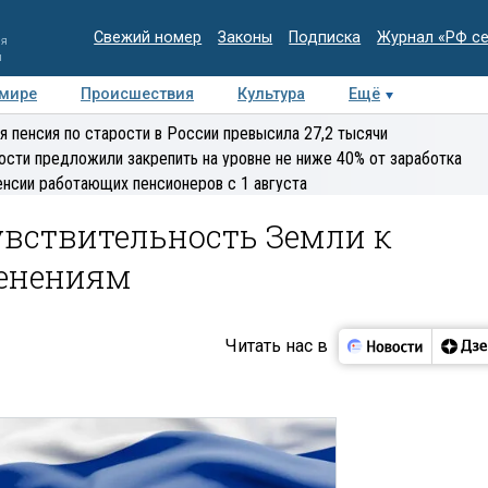
Свежий номер
Законы
Подписка
Журнал «РФ с
ия
и
 мире
Происшествия
Культура
Ещё
Медиацентр
Интервью
Колумнисты
Делова
я пенсия по старости в России превысила 27,2 тысячи
эксперт
ости предложили закрепить на уровне не ниже 40% от заработка
енсии работающих пенсионеров с 1 августа
увствительность Земли к
енениям
Читать нас в