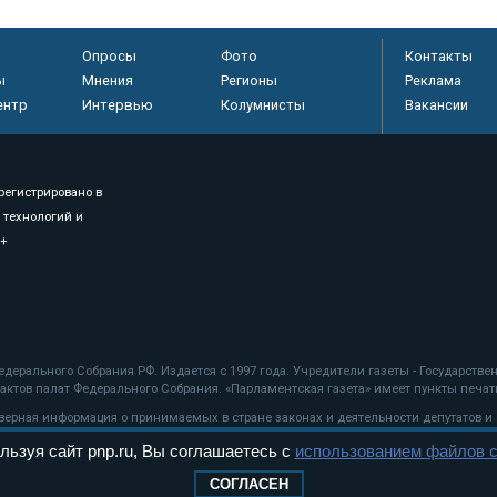
Опросы
Фото
Контакты
ы
Мнения
Регионы
Реклама
ентр
Интервью
Колумнисты
Вакансии
регистрировано в
 технологий и
8+
.
дерального Собрания РФ. Издается с 1997 года. Учредители газеты - Государств
ктов палат Федерального Собрания. «Парламентская газета» имеет пункты печати
оверная информация о принимаемых в стране законах и деятельности депутатов и
льзуя сайт pnp.ru, Вы соглашаетесь с
использованием файлов c
ехнологии
СОГЛАСЕН