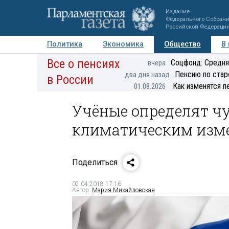
Издание
Федерального Собран
Российской Федераци
Политика
Экономика
Общество
В
Все о пенсиях
Фото
Авторы
Персоны
Мнения
Регионы
Соцфонд: Средня
вчера
Пенсию по стар
два дня назад
в России
Как изменятся п
01.08.2026
Учёные определят ч
климатическим изм
Поделиться
02.04.2018 17:16
Автор:
Мария Михайловская