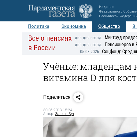
Издание
Федерального Собран
Российской Федераци
Политика
Экономика
Общество
В
Все о пенсиях
Фото
Авторы
Персоны
Мнения
Регионы
Минтруд предло
два дня назад
Пенсионеров в 
два дня назад
в России
Соцфонд: Средня
05.08.2026
Учёные: младенцам 
витамина D для кост
Поделиться
30.05.2018 15:24
Автор:
Залина Бут