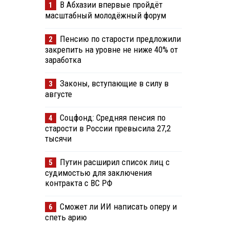
В Абхазии впервые пройдёт
1
масштабный молодёжный форум
Пенсию по старости предложили
2
закрепить на уровне не ниже 40% от
заработка
Законы, вступающие в силу в
3
августе
Соцфонд: Средняя пенсия по
4
старости в России превысила 27,2
тысячи
Путин расширил список лиц с
5
судимостью для заключения
контракта с ВС РФ
Сможет ли ИИ написать оперу и
6
спеть арию