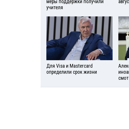
меры поддержки получили
авгу
учителя
Для Visа и Mastercard
Алек
определили срок жизни
иноа
смот