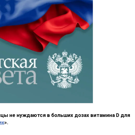
нцы не нуждаются в больших дозах витамина D для
ик
».