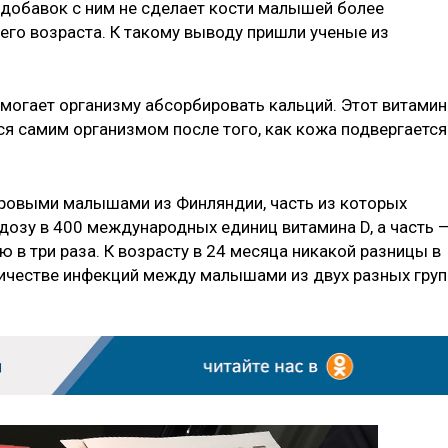
 добавок с ним не сделает кости малышей более
го возраста. К такому выводу пришли ученые из
омогает организму абсорбировать кальций. Этот витамин
 самим организмом после того, как кожа подвергается
ровыми малышами из Финляндии, часть из которых
озу в 400 международных единиц витамина D, а часть 
ую в три раза. К возрасту в 24 месяца никакой разницы в
оличестве инфекций между малышами из двух разных груп