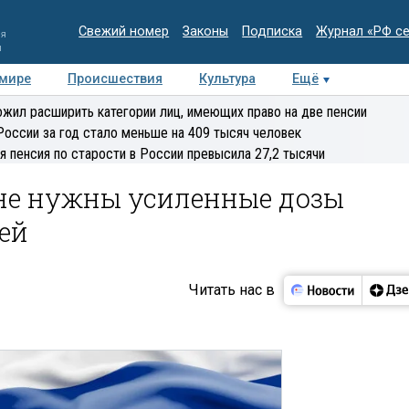
Свежий номер
Законы
Подписка
Журнал «РФ с
ия
и
 мире
Происшествия
Культура
Ещё
Медиацентр
Интервью
Колумнисты
Делова
жил расширить категории лиц, имеющих право на две пенсии
эксперт
России за год стало меньше на 409 тысяч человек
я пенсия по старости в России превысила 27,2 тысячи
не нужны усиленные дозы
ей
Читать нас в