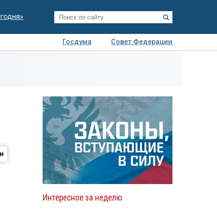
егодня»
Госдума
Совет Федерации
я
Авто
Недвижимость
Технологии
иза
Интересное за неделю