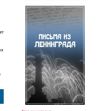
ет
м
ых
и