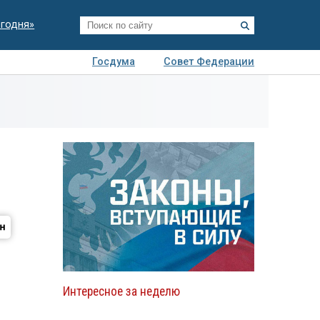
егодня»
Госдума
Совет Федерации
я
Авто
Недвижимость
Технологии
иза
Интересное за неделю