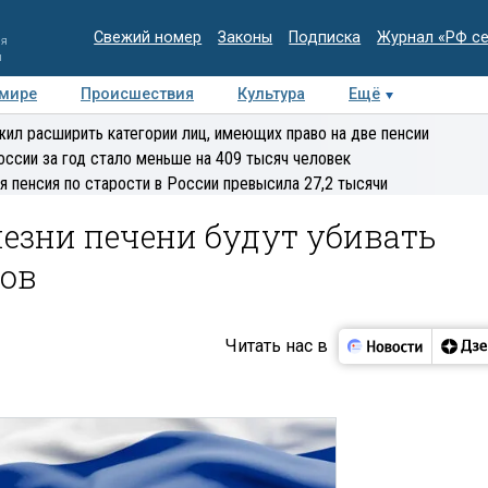
Свежий номер
Законы
Подписка
Журнал «РФ с
ия
и
 мире
Происшествия
Культура
Ещё
Медиацентр
Интервью
Колумнисты
Делова
ил расширить категории лиц, имеющих право на две пенсии
эксперт
оссии за год стало меньше на 409 тысяч человек
я пенсия по старости в России превысила 27,2 тысячи
олезни печени будут убивать
ов
Читать нас в