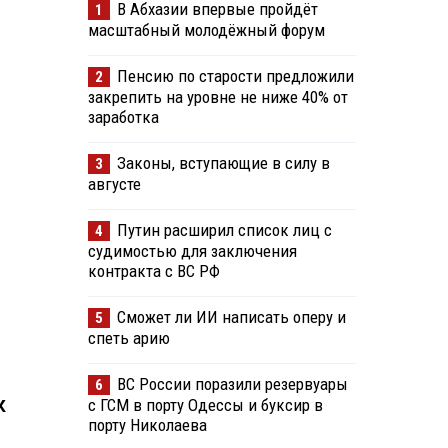
В Абхазии впервые пройдёт
1
масштабный молодёжный форум
Пенсию по старости предложили
2
закрепить на уровне не ниже 40% от
заработка
Законы, вступающие в силу в
3
августе
Путин расширил список лиц с
4
судимостью для заключения
контракта с ВС РФ
Сможет ли ИИ написать оперу и
5
спеть арию
ВС России поразили резервуары
6
с ГСМ в порту Одессы и буксир в
К
порту Николаева