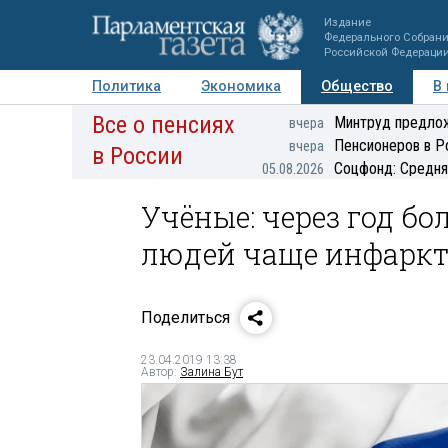
Издание
Федерального Собран
Российской Федераци
Политика
Экономика
Общество
В
Все о пенсиях
Фото
Авторы
Персоны
Мнения
Регионы
Минтруд предлож
вчера
Пенсионеров в Р
вчера
в России
Соцфонд: Средня
05.08.2026
Учёные: через год б
людей чаще инфаркт
Поделиться
23.04.2019 13:38
Автор:
Залина Бут