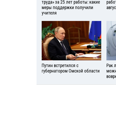
труда» за 25 лет работы: какие
рабо
меры поддержки получили
авгу
учителя
Путин встретился с
Рак л
губернатором Омской области
можн
вовр