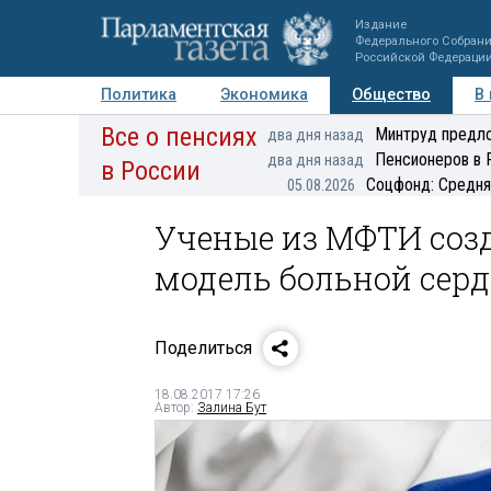
Издание
Федерального Собран
Российской Федераци
Политика
Экономика
Общество
В
Все о пенсиях
Фото
Авторы
Персоны
Мнения
Регионы
Минтруд предло
два дня назад
Пенсионеров в 
два дня назад
в России
Соцфонд: Средня
05.08.2026
Ученые из МФТИ со
модель больной сер
Поделиться
18.08.2017 17:26
Автор:
Залина Бут