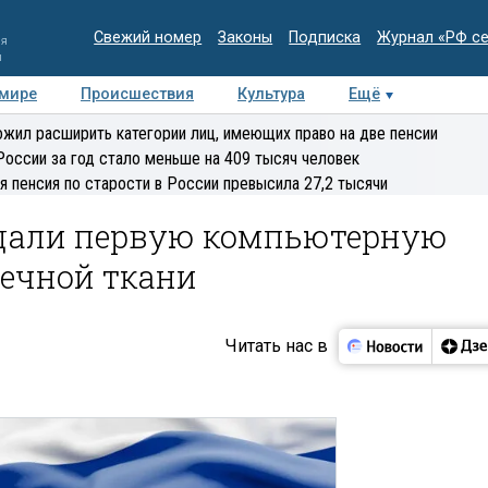
Свежий номер
Законы
Подписка
Журнал «РФ с
ия
и
 мире
Происшествия
Культура
Ещё
Медиацентр
Интервью
Колумнисты
Делова
жил расширить категории лиц, имеющих право на две пенсии
эксперт
России за год стало меньше на 409 тысяч человек
я пенсия по старости в России превысила 27,2 тысячи
здали первую компьютерную
дечной ткани
Читать нас в