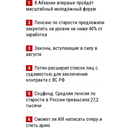
В Абхазии впервые пройдёт
1
масштабный молодёжный форум
Пенсию по старости предложили
2
закрепить на уровне не ниже 40% от
заработка
Законы, вступающие в силу в
3
августе
Путин расширил список лиц с
4
судимостью для заключения
контракта с ВС РФ
Соцфонд: Средняя пенсия по
5
старости в России превысила 27,2
тысячи
Сможет ли ИИ написать оперу и
6
спеть арию