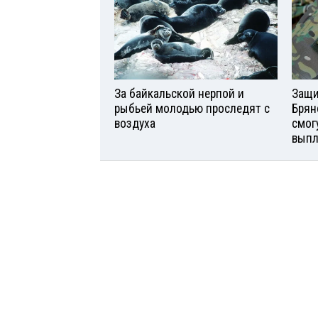
За байкальской нерпой и
Защи
рыбьей молодью проследят с
Брян
воздуха
смог
вып