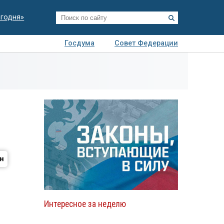
егодня»
Госдума
Совет Федерации
я
Авто
Недвижимость
Технологии
иза
Интересное за неделю