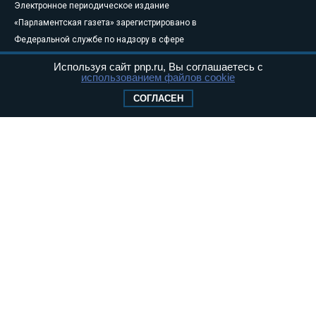
Электронное периодическое издание
«Парламентская газета» зарегистрировано в
Федеральной службе по надзору в сфере
связи, информационных технологий и
Используя сайт pnp.ru, Вы соглашаетесь с
массовых коммуникаций (Роскомнадзор) 05
использованием файлов cookie
августа 2011 года. 18+
СОГЛАСЕН
Свидетельство о регистрации Эл № ФС77-
46097
Учредитель — АНО «Парламентская газета»
Исполняющий обязанности главного
редактора — Абдуллаев М.Р.
Тел.: +7 (495) 637–69–79 E-mail:
pg@pnp.ru
«Парламентская газета» - официальное еженедельное издание
Федерального Собрания РФ. Издается с 1997 года. Учредители
газеты - Государственная Дума и Совет Федерации РФ. Официальный
публикатор федеральных конституционных законов, федеральных
законов и актов палат Федерального Собрания. «Парламентская
газета» имеет пункты печати и представительства в десяти субъектах
федерации.
Сайт «Парламентской газеты» - это оперативные новости и