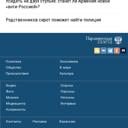
Усидеть на двух стульях: станет ли Армения новой
«анти-Россией»?
Родственников сирот поможет найти полиция
Политика
Экономика
Общество
В мире
Происшествия
Культура
Видео
Опросы
Фото
Персоны
Мнения
Регионы
Медиацентр
Интервью
Колумнисты
Контакты
Реклама
Вакансии