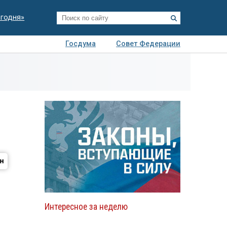
егодня»
Госдума
Совет Федерации
я
Авто
Недвижимость
Технологии
иза
Интересное за неделю