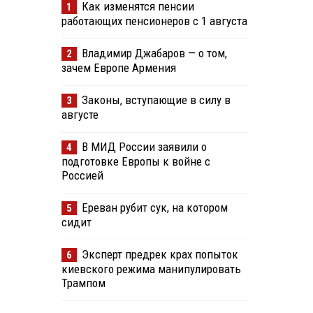
Как изменятся пенсии
1
работающих пенсионеров с 1 августа
Владимир Джабаров — о том,
2
зачем Европе Армения
Законы, вступающие в силу в
3
августе
В МИД России заявили о
4
подготовке Европы к войне с
Россией
Ереван рубит сук, на котором
5
сидит
Эксперт предрек крах попыток
6
киевского режима манипулировать
Трампом