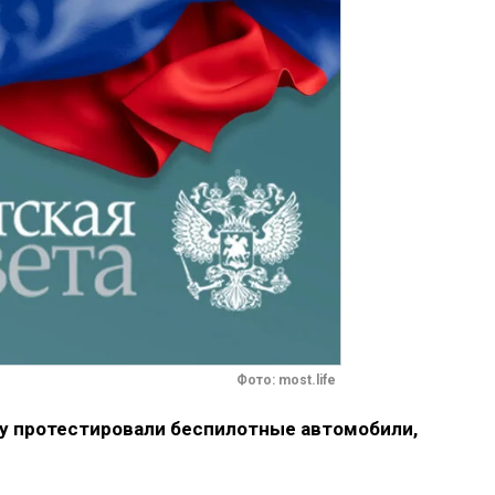
Фото: most.life
у протестировали беспилотные автомобили,