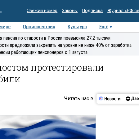
Свежий номер
Законы
Подписка
Журнал «РФ с
ия
и
 мире
Происшествия
Культура
Ещё
Медиацентр
Интервью
Колумнисты
Делова
я пенсия по старости в России превысила 27,2 тысячи
эксперт
ости предложили закрепить на уровне не ниже 40% от заработка
енсии работающих пенсионеров с 1 августа
остом протестировали
били
Читать нас в