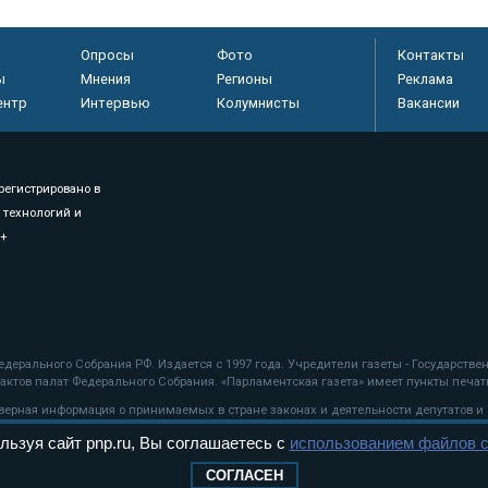
Опросы
Фото
Контакты
ы
Мнения
Регионы
Реклама
ентр
Интервью
Колумнисты
Вакансии
регистрировано в
 технологий и
8+
.
дерального Собрания РФ. Издается с 1997 года. Учредители газеты - Государств
ктов палат Федерального Собрания. «Парламентская газета» имеет пункты печати
оверная информация о принимаемых в стране законах и деятельности депутатов и
льзуя сайт pnp.ru, Вы соглашаетесь с
использованием файлов c
ехнологии
СОГЛАСЕН