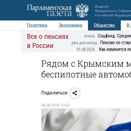
Издание
Федерального Собран
Российской Федераци
Политика
Экономика
Общество
В
Все о пенсиях
Фото
Авторы
Персоны
Мнения
Регионы
Соцфонд: Средня
вчера
Пенсию по стар
два дня назад
в России
Как изменятся п
01.08.2026
Рядом с Крымским м
беспилотные автомо
Поделиться
08.05.2018 10:53