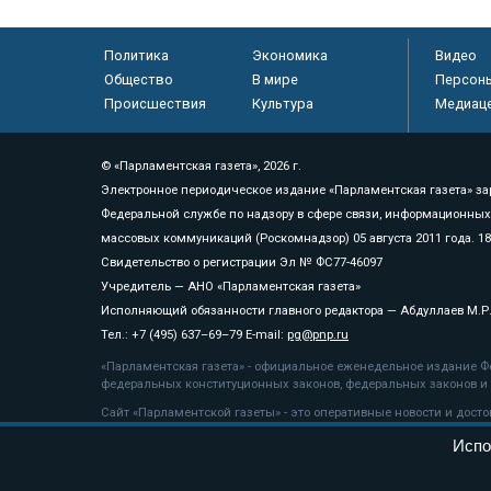
Политика
Экономика
Видео
Общество
В мире
Персон
Происшествия
Культура
Медиац
© «Парламентская газета», 2026 г.
Электронное периодическое издание «Парламентская газета» за
Федеральной службе по надзору в сфере связи, информационных
массовых коммуникаций (Роскомнадзор) 05 августа 2011 года. 1
Свидетельство о регистрации Эл № ФС77-46097
Учредитель — АНО «Парламентская газета»
Исполняющий обязанности главного редактора — Абдуллаев М.Р
Тел.: +7 (495) 637–69–79 E-mail:
pg@pnp.ru
«Парламентская газета» - официальное еженедельное издание Фе
федеральных конституционных законов, федеральных законов и а
Сайт «Парламентской газеты» - это оперативные новости и дост
«Парламентской газеты» активная ссылка на pnp.ru обязательна.
Испо
На информационном ресурсе применяются
рекомендательные т
Положение о защите персональных данных