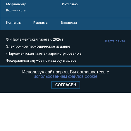
Медиацентр
Интервью
Колумнисты
Контакты
Реклама
Вакансии
© «Парламентская газета», 2026 г.
Карта сайта
Электронное периодическое издание
«Парламентская газета» зарегистрировано в
Федеральной службе по надзору в сфере
связи, информационных технологий и
Используя сайт pnp.ru, Вы соглашаетесь с
массовых коммуникаций (Роскомнадзор) 05
использованием файлов cookie
августа 2011 года. 18+
СОГЛАСЕН
Свидетельство о регистрации Эл № ФС77-
46097
Учредитель — АНО «Парламентская газета»
Исполняющий обязанности главного
редактора — Абдуллаев М.Р.
Тел.: +7 (495) 637–69–79 E-mail:
pg@pnp.ru