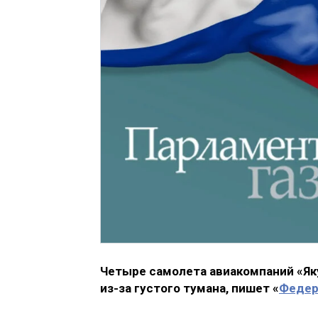
Четыре самолета авиакомпаний «Яку
из-за густого тумана, пишет «
Федер