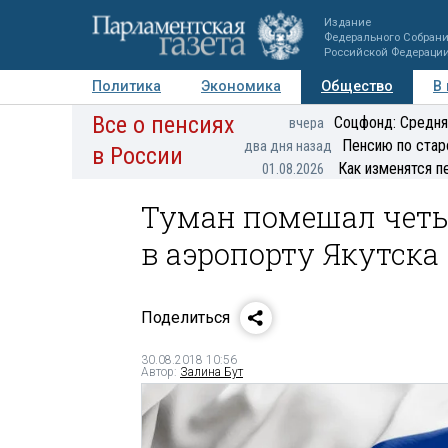
Издание
Федерального Собран
Российской Федераци
Политика
Экономика
Общество
В
Все о пенсиях
Фото
Авторы
Персоны
Мнения
Регионы
Соцфонд: Средня
вчера
Пенсию по стар
два дня назад
в России
Как изменятся п
01.08.2026
Туман помешал чет
в аэропорту Якутска
Поделиться
30.08.2018 10:56
Автор:
Залина Бут