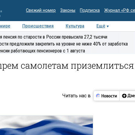
Свежий номер
Законы
Подписка
Журнал «РФ с
ия
и
 мире
Происшествия
Культура
Ещё
Медиацентр
Интервью
Колумнисты
Делова
я пенсия по старости в России превысила 27,2 тысячи
эксперт
ости предложили закрепить на уровне не ниже 40% от заработка
енсии работающих пенсионеров с 1 августа
ырем самолетам приземлиться
Читать нас в