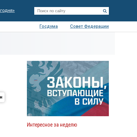
егодня»
Госдума
Совет Федерации
я
Авто
Недвижимость
Технологии
иза
Интересное за неделю