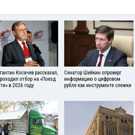
тантин Косачев рассказал,
Сенатор Шейкин опроверг
проходил отбор на «Поезд
информацию о цифровом
ти» в 2026 году
рубле как инструменте слежки