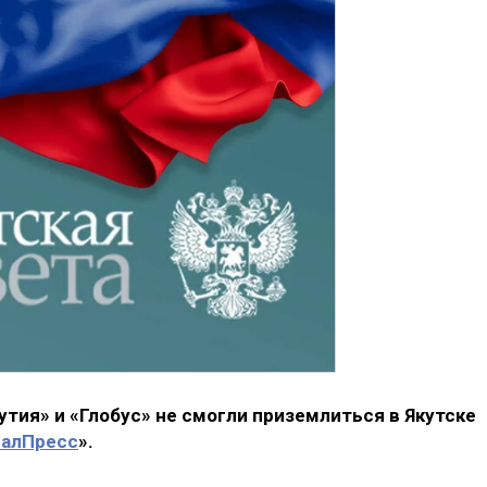
тия» и «Глобус» не смогли приземлиться в Якутске
алПресс
».