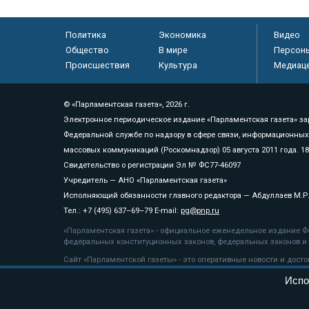
Политика
Экономика
Видео
Общество
В мире
Персон
Происшествия
Культура
Медиац
© «Парламентская газета», 2026 г.
Электронное периодическое издание «Парламентская газета» за
Федеральной службе по надзору в сфере связи, информационных
массовых коммуникаций (Роскомнадзор) 05 августа 2011 года. 1
Свидетельство о регистрации Эл № ФС77-46097
Учредитель — АНО «Парламентская газета»
Исполняющий обязанности главного редактора — Абдуллаев М.Р
Тел.: +7 (495) 637–69–79 E-mail:
pg@pnp.ru
«Парламентская газета» - официальное еженедельное издание Фе
федеральных конституционных законов, федеральных законов и а
Сайт «Парламентской газеты» - это оперативные новости и дост
«Парламентской газеты» активная ссылка на pnp.ru обязательна.
Испо
На информационном ресурсе применяются
рекомендательные т
Положение о защите персональных данных