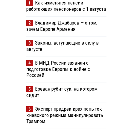
Как изменятся пенсии
1
работающих пенсионеров с 1 августа
Владимир Джабаров — о том,
2
зачем Европе Армения
Законы, вступающие в силу в
3
августе
В МИД России заявили о
4
подготовке Европы к войне с
Россией
Ереван рубит сук, на котором
5
сидит
Эксперт предрек крах попыток
6
киевского режима манипулировать
Трампом