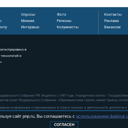
Опросы
Фото
Контакты
ы
Мнения
Регионы
Реклама
ентр
Интервью
Колумнисты
Вакансии
регистрировано в
 технологий и
8+
.
дерального Собрания РФ. Издается с 1997 года. Учредители газеты - Государств
ктов палат Федерального Собрания. «Парламентская газета» имеет пункты печати
оверная информация о принимаемых в стране законах и деятельности депутатов и
льзуя сайт pnp.ru, Вы соглашаетесь с
использованием файлов c
ехнологии
СОГЛАСЕН