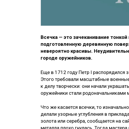
Всечка — это зачеканивание тонкой
подготовленную деревянную повер
невероятно красивы. Неудивительно
городе оружейников.
Еще в 1712 году Петр I распорядился 
Этого требовали масштабные военные
к делу творчески: они начали украшат
оружейники стали родоначальниками 
Что же касается всечки, то изначально
делали узорные углубления в приклада
золота или серебра, сообщается на са
металла плохо гнулась. Тогда мастера 