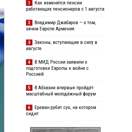
Как изменятся пенсии
1
работающих пенсионеров с 1 августа
Владимир Джабаров — о том,
2
зачем Европе Армения
Законы, вступающие в силу в
3
августе
В МИД России заявили о
4
подготовке Европы к войне с
Россией
В Абхазии впервые пройдёт
5
масштабный молодёжный форум
Ереван рубит сук, на котором
6
сидит