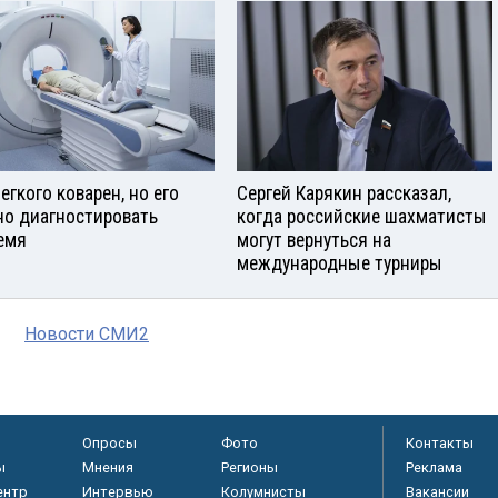
егкого коварен, но его
Сергей Карякин рассказал,
о диагностировать
когда российские шахматисты
емя
могут вернуться на
международные турниры
Новости СМИ2
Опросы
Фото
Контакты
ы
Мнения
Регионы
Реклама
ентр
Интервью
Колумнисты
Вакансии