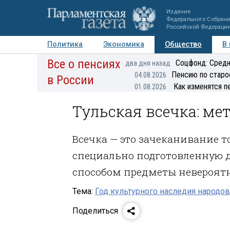
Издание
Федерального Собран
Российской Федераци
Политика
Экономика
Общество
В
Все о пенсиях
Фото
Авторы
Персоны
Мнения
Регионы
Соцфонд: Средн
два дня назад
Пенсию по старо
04.08.2026
в России
Как изменятся п
01.08.2026
Тульская всечка: ме
Всечка — это зачеканивание 
специально подготовленную 
способом предметы невероят
Тема:
Год культурного наследия народо
Поделиться