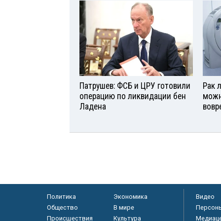
Патрушев: ФСБ и ЦРУ готовили
Рак л
операцию по ликвидации бен
можн
Ладена
вовр
Политика
Экономика
Видео
Общество
В мире
Персон
Происшествия
Культура
Медиац