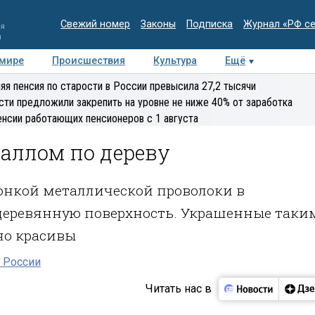
Свежий номер
Законы
Подписка
Журнал «РФ с
ия
и
 мире
Происшествия
Культура
Ещё
Медиацентр
Интервью
Колумнисты
Делова
яя пенсия по старости в России превысила 27,2 тысячи
эксперт
сти предложили закрепить на уровне не ниже 40% от заработка
енсии работающих пенсионеров с 1 августа
таллом по дереву
тонкой металлической проволоки в
деревянную поверхность. Украшенные таки
но красивы
в России
Читать нас в