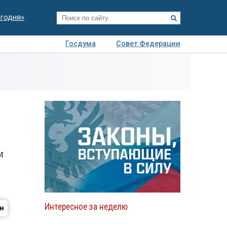
егодня»
Госдума
Совет Федерации
я
Авто
Недвижимость
Технологии
иза
м
Интересное за неделю