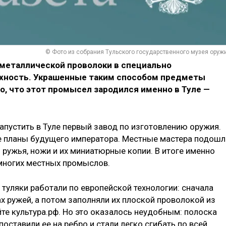
© ​​​​​​​Фото из собрания Тульского государственного музея оруж
 металлической проволоки в специально
хность. Украшенные таким способом предметы
, что этот промысел зародился именно в Туле —
запустить в Туле первый завод по изготовлению оружия.
 планы будущего императора. Местные мастера подошл
ь ружья, ножи и их миниатюрные копии. В итоге именно
многих местных промыслов.
 туляки работали по европейской технологии: сначала
х ружей, а потом заполняли их плоской проволокой из
йте культура.рф. Но это оказалось неудобным: полоска
поставили ее на ребро и стали легко сгибать по всей