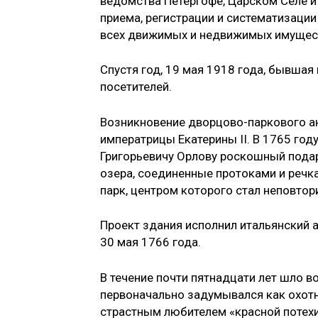
ведомства Петергофе, Царском Селе и
приема, регистрации и систематизации
всех движимых и недвижимых имущес
Спустя год, 19 мая 1918 года, бывша
посетителей.
Возникновение дворцово-паркового ан
императрицы Екатерины II. В 1765 го
Григорьевичу Орлову роскошный пода
озера, соединенные протоками и речк
парк, центром которого стал неповтор
Проект здания исполнил итальянский а
30 мая 1766 года.
В течение почти пятнадцати лет шло в
первоначально задумывался как охотн
страстным любителем «красной потехи