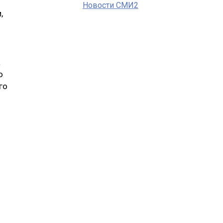
Новости СМИ2
,
а
о
го