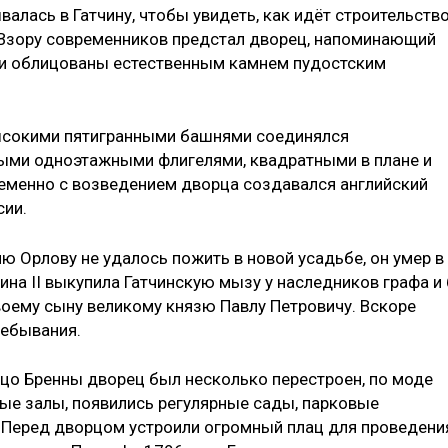
алась в Гатчину, чтобы увидеть, как идёт строительство
 Взору современников предстал дворец, напоминающий
ли облицованы естественным камнем пудостским
ысокими пятигранными башнями соединялся
ми одноэтажными флигелями, квадратными в плане и
менно с возведением дворца создавался английский
сии.
 Орлову не удалось пожить в новой усадьбе, он умер в
ина II выкупила Гатчинскую мызу у наследников графа и 
воему сыну великому князю Павлу Петровичу. Вскоре
ребывания.
цо Бренны дворец был несколько перестроен, по моде
ые залы, появились регулярные сады, парковые
 Перед дворцом устроили огромный плац для проведени