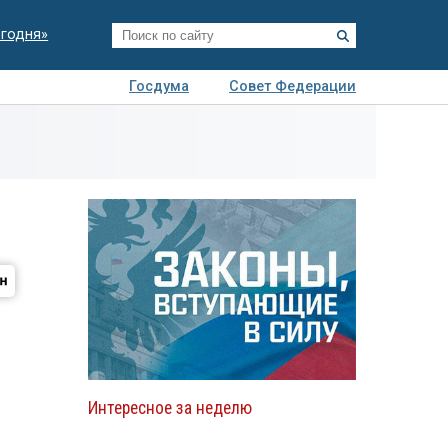
егодня»
Госдума
Совет Федерации
я
Авто
Недвижимость
Технологии
иза
Интересное за неделю