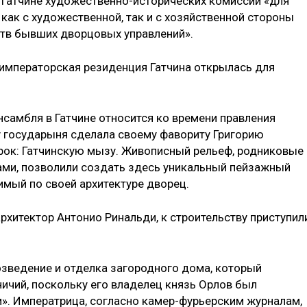
 Гатчине художественно-исторических комиссий «для
 как с художественной, так и с хозяйственной стороны
тв бывших дворцовых управлений».
я императорская резиденция Гатчина открылась для
самбля в Гатчине относится ко времени правления
ду государыня сделала своему фавориту Григорию
рок: Гатчинскую мызу. Живописный рельеф, родниковые
ами, позволили создать здесь уникальный пейзажный
имый по своей архитектуре дворец.
рхитектор Антонио Ринальди, к строительству приступил
озведение и отделка загородного дома, который
ичий, поскольку его владелец князь Орлов был
». Императрица, согласно камер-фурьерским журналам,