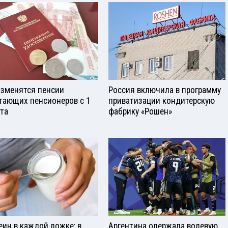
изменятся пенсии
Россия включила в программу
тающих пенсионеров с 1
приватизации кондитерскую
ста
фабрику «Рошен»
еин в каждой ложке: в
Аргентина одержала волевую