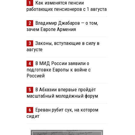
Как изменятся пенсии
1
работающих пенсионеров с 1 августа
Владимир Джабаров — о том,
2
зачем Европе Армения
Законы, вступающие в силу в
3
августе
В МИД России заявили о
4
подготовке Европы к войне с
Россией
В Абхазии впервые пройдёт
5
масштабный молодёжный форум
Ереван рубит сук, на котором
6
сидит