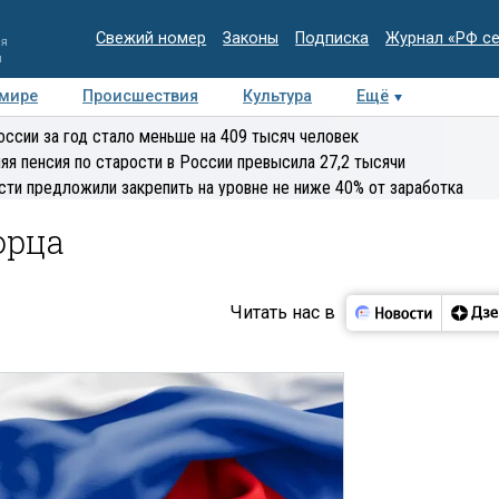
Свежий номер
Законы
Подписка
Журнал «РФ с
ия
и
 мире
Происшествия
Культура
Ещё
Медиацентр
Интервью
Колумнисты
Делова
оссии за год стало меньше на 409 тысяч человек
эксперт
яя пенсия по старости в России превысила 27,2 тысячи
сти предложили закрепить на уровне не ниже 40% от заработка
орца
Читать нас в