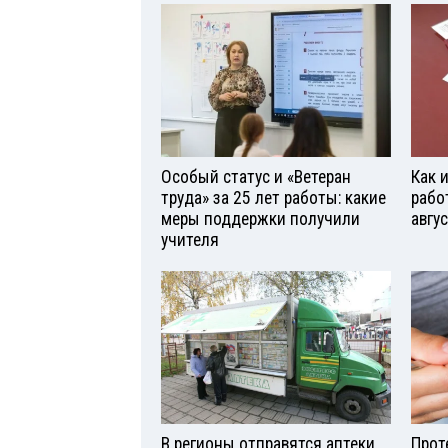
Особый статус и «Ветеран
Как 
труда» за 25 лет работы: какие
рабо
меры поддержки получили
авгу
учителя
В регионы отправятся аптеки
Прот