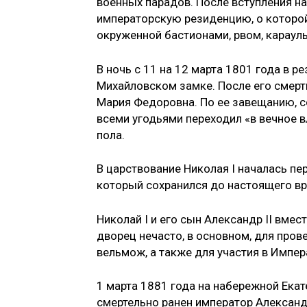
военных парадов. После вступления на 
императорскую резиденцию, о которой
окруженной бастионами, рвом, карау
В ночь с 11 на 12 марта 1801 года в р
Михайловском замке. После его смер
Мария Федоровна. По ее завещанию, с
всеми угодьями переходил «в вечное 
пола.
В царствование Николая I началась пер
который сохранился до настоящего вр
Николай I и его сын Александр II вмес
дворец нечасто, в основном, для пров
вельмож, а также для участия в Импер
1 марта 1881 года на набережной Екат
смертельно ранен император Александр 