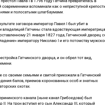
престол Павла I в 1796 году Гатчина превратилась в
 современники вспоминали как о неприступной крепости
льнями и полосатыми шлагбаумами.
езультате заговора император Павел I был убит в
ти владелицей Гатчины стала вдовствующая императриц
оставленному 21 января 1827 года, Гатчинский дворец с
владение» императору Николаю I и его потомству мужско
естройка Гатчинского дворца, и он обрел тот вид,
емени.
те со своими семьями и свитой приезжали в Гатчинский
едения балов, приемов коронованных особ и знатных
аторских охотах.
ерининского канала (ныне канал Грибоедова) был
II. На трон вступил его сын Александр III, который