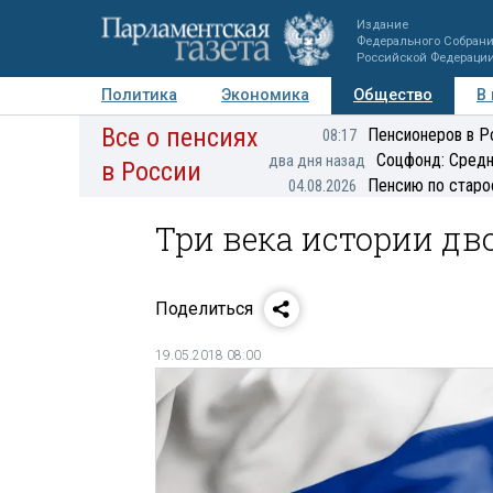
Издание
Федерального Собран
Российской Федераци
Политика
Экономика
Общество
В
Все о пенсиях
Фото
Авторы
Персоны
Мнения
Регионы
Пенсионеров в Р
08:17
Соцфонд: Средн
два дня назад
в России
Пенсию по старо
04.08.2026
Три века истории дв
Поделиться
19.05.2018 08:00