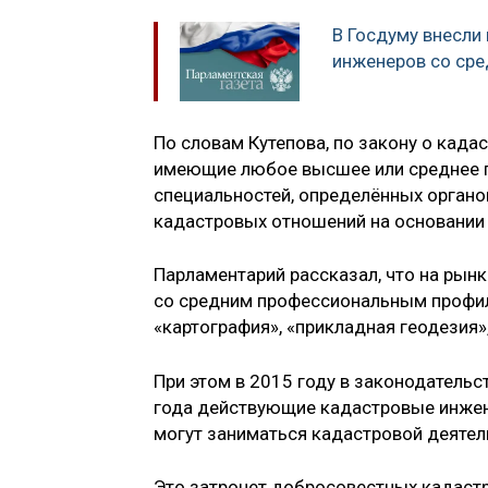
В Госдуму внесли
инженеров со ср
По словам Кутепова, по закону о када
имеющие любое высшее или среднее п
специальностей, определённых органо
кадастровых отношений на основании 
Парламентарий рассказал, что на рын
со средним профессиональным профил
«картография», «прикладная геодезия»
При этом в 2015 году в законодательс
года действующие кадастровые инжен
могут заниматься кадастровой деятел
Это затронет добросовестных кадастр