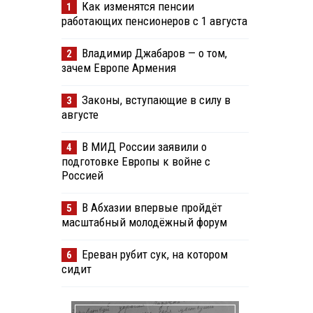
Как изменятся пенсии
1
работающих пенсионеров с 1 августа
Владимир Джабаров — о том,
2
зачем Европе Армения
Законы, вступающие в силу в
3
августе
В МИД России заявили о
4
подготовке Европы к войне с
Россией
В Абхазии впервые пройдёт
5
масштабный молодёжный форум
Ереван рубит сук, на котором
6
сидит