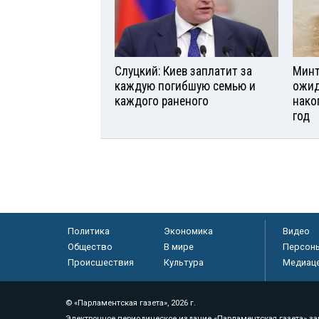
Слуцкий: Киев заплатит за
Минт
каждую погибшую семью и
ожид
каждого раненого
нако
год
Политика
Экономика
Видео
Общество
В мире
Персон
Происшествия
Культура
Медиац
© «Парламентская газета», 2026 г.
Электронное периодическое издание «Парламентская газета» за