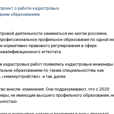
 проект о работе кадастровых
едним образованием
стровой деятельности заниматься ею могли россияне,
рофессиональное профильное образование по одной из
м нормативно-правового регулирования в сфере
квалификационного аттестата.
ке кадастровых работ появились кадастровые инженеры
ьным образованием по таким специальностям, как
, «землеустройство» и так далее.
тво внесли изменения. Они подразумевают, что с 2020
еры, не имеющие высшего профильного образования, н
ьностью.
овых инженеров, которые поступили в вузы, проходят