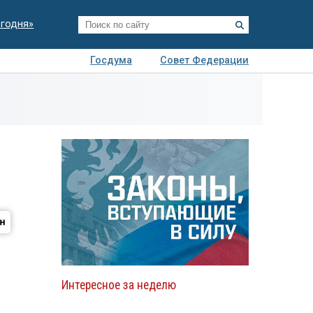
егодня»
Госдума
Совет Федерации
я
Авто
Недвижимость
Технологии
иза
Интересное за неделю