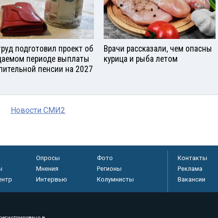
руд подготовил проект об
Врачи рассказали, чем опасны
аемом периоде выплаты
курица и рыба летом
пительной пенсии на 2027
Новости СМИ2
Опросы
Фото
Контакты
ы
Мнения
Регионы
Реклама
ентр
Интервью
Колумнисты
Вакансии
регистрировано в