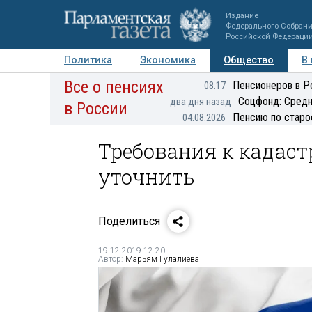
Издание
Федерального Собран
Российской Федераци
Политика
Экономика
Общество
В
Все о пенсиях
Фото
Авторы
Персоны
Мнения
Регионы
Пенсионеров в Р
08:17
Соцфонд: Средн
два дня назад
в России
Пенсию по старо
04.08.2026
Требования к кадас
уточнить
Поделиться
19.12.2019 12:20
Автор:
Марьям Гулалиева