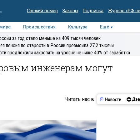
Свежий номер
Законы
Подписка
Журнал «РФ с
ия
и
 мире
Происшествия
Культура
Ещё
Медиацентр
Интервью
Колумнисты
Делова
оссии за год стало меньше на 409 тысяч человек
эксперт
яя пенсия по старости в России превысила 27,2 тысячи
сти предложили закрепить на уровне не ниже 40% от заработка
тровым инженерам могут
Читать нас в