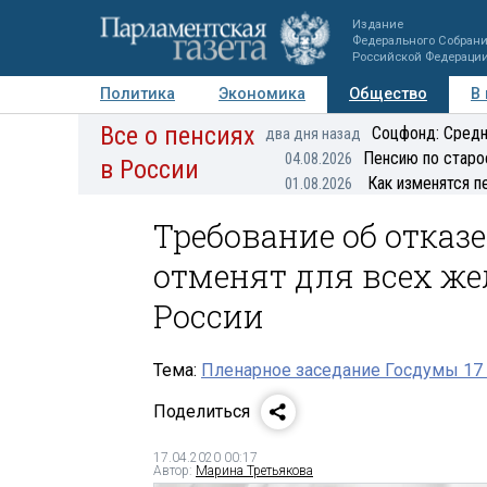
Издание
Федерального Собран
Российской Федераци
Политика
Экономика
Общество
В
Все о пенсиях
Фото
Авторы
Персоны
Мнения
Регионы
Соцфонд: Средн
два дня назад
Пенсию по старо
04.08.2026
в России
Как изменятся п
01.08.2026
Требование об отказ
отменят для всех ж
России
Тема:
Пленарное заседание Госдумы 17 
Поделиться
17.04.2020 00:17
Автор:
Марина Третьякова