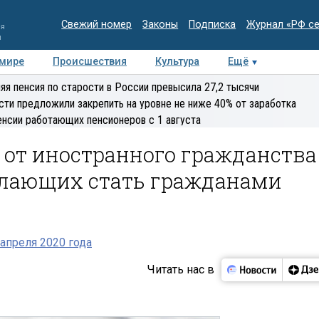
Свежий номер
Законы
Подписка
Журнал «РФ с
ия
и
 мире
Происшествия
Культура
Ещё
Медиацентр
Интервью
Колумнисты
Делова
яя пенсия по старости в России превысила 27,2 тысячи
эксперт
сти предложили закрепить на уровне не ниже 40% от заработка
енсии работающих пенсионеров с 1 августа
е от иностранного гражданства
елающих стать гражданами
апреля 2020 года
Читать нас в