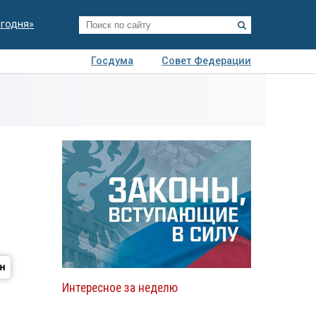
егодня»
Госдума
Совет Федерации
я
Авто
Недвижимость
Технологии
иза
Интересное за неделю