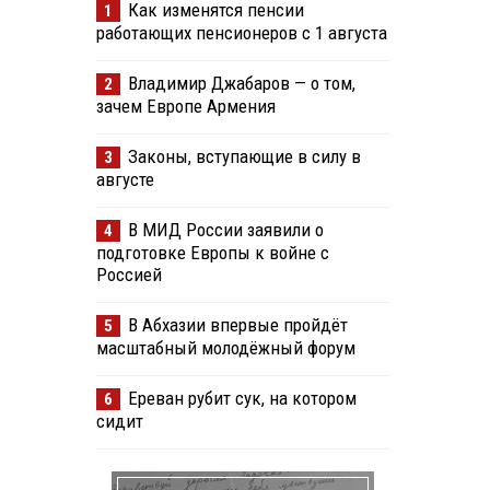
Как изменятся пенсии
1
работающих пенсионеров с 1 августа
Владимир Джабаров — о том,
2
зачем Европе Армения
Законы, вступающие в силу в
3
августе
В МИД России заявили о
4
подготовке Европы к войне с
Россией
В Абхазии впервые пройдёт
5
масштабный молодёжный форум
Ереван рубит сук, на котором
6
сидит