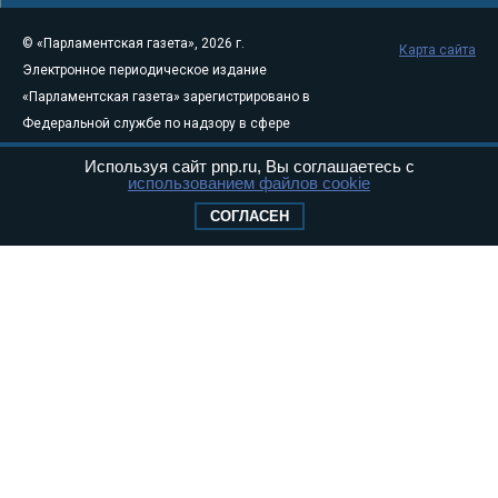
© «Парламентская газета», 2026 г.
Карта сайта
Электронное периодическое издание
«Парламентская газета» зарегистрировано в
Федеральной службе по надзору в сфере
связи, информационных технологий и
Используя сайт pnp.ru, Вы соглашаетесь с
массовых коммуникаций (Роскомнадзор) 05
использованием файлов cookie
августа 2011 года. 18+
СОГЛАСЕН
Свидетельство о регистрации Эл № ФС77-
46097
Учредитель — АНО «Парламентская газета»
Исполняющий обязанности главного
редактора — Абдуллаев М.Р.
Тел.: +7 (495) 637–69–79 E-mail:
pg@pnp.ru
«Парламентская газета» - официальное еженедельное издание
Федерального Собрания РФ. Издается с 1997 года. Учредители
газеты - Государственная Дума и Совет Федерации РФ. Официальный
публикатор федеральных конституционных законов, федеральных
законов и актов палат Федерального Собрания. «Парламентская