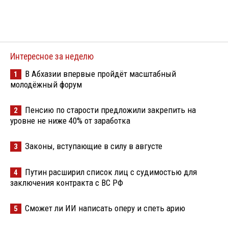
Интересное за неделю
В Абхазии впервые пройдёт масштабный
1
молодёжный форум
Пенсию по старости предложили закрепить на
2
уровне не ниже 40% от заработка
Законы, вступающие в силу в августе
3
Путин расширил список лиц с судимостью для
4
заключения контракта с ВС РФ
Сможет ли ИИ написать оперу и спеть арию
5