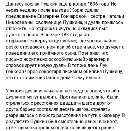
Дантесу послал Пушкин ещё в конце 1836 года. Но
через неделю после вызова Жорж сделал
предложение Екатерине Гончаровой - сестре Натальи
Николаевны, свояченице Пушкина, и дуэль пришлось
отложить. Но отсрочка ничуть не охладила пыл
русского поэта. В январе 1837 года он
отправил Геккерну-отцу письмо, где чрезвычайно
резко отозвался о нём как об отце и всё, что думает о
поведении его приёмного сына. Поэт знал, что
письмо носит явно оскорбительный характер и
спровоцирует новую дуэль. В тот же день Луи
Геккерн через секретаря письмом объявил Пушкину,
что от его имени Дантес делает ему вызов.
Условия дуэли изначально не предполагали, что оба
дуэлянта могут выжить. Противники должны были
стреляться с расстояния двадцати шагов друг от
друга, барьер составлял десять шагов, стрелять
разрешалось с любого расстояния на пути к барьеру. В
результате Пушкин был смертельно ранен в живот,
ответным выстрелом он всего лишь легко ранил